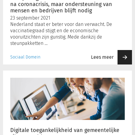
ondersteuning
na coronacrisis, maar ondersteuning van
van
mensen en bedrijven blijft nodig
mensen
23 september 2021
en
Nederland staat er beter voor dan verwacht. De
bedrijven
vaccinatiegraad stijgt en de economische
blijft
vooruitzichten zijn gunstig. Mede dankzij de
nodig
steunpakketten …
Lees meer
Sociaal Domein
Digitale
toegankelijkheid
van
gemeentelijke
sites
neemt
toe
Digitale toegankelijkheid van gemeentelijke