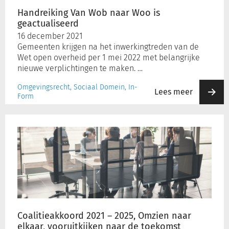
Handreiking Van Wob naar Woo is
geactualiseerd
Inloggen
16 december 2021
Gemeenten krijgen na het inwerkingtreden van de
Wet open overheid per 1 mei 2022 met belangrijke
Registreren
nieuwe verplichtingen te maken. …
Omgevingsrecht, Sociaal Domein, In-
Lees meer
Form
Coalitieakkoord
2021
–
2025,
Omzien
naar
elkaar,
vooruitkijken
naar
Coalitieakkoord 2021 – 2025, Omzien naar
de
elkaar, vooruitkijken naar de toekomst