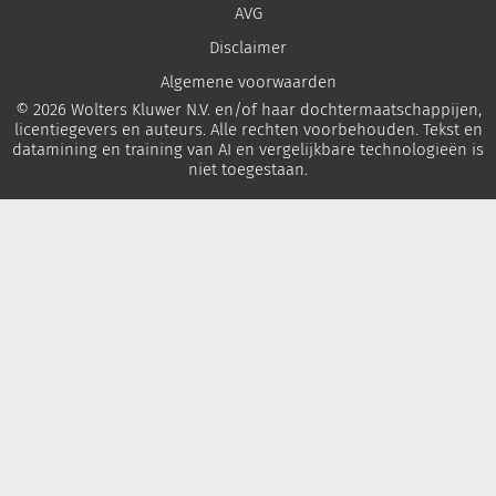
AVG
Disclaimer
Algemene voorwaarden
© 2026 Wolters Kluwer N.V. en/of haar dochtermaatschappijen,
licentiegevers en auteurs. Alle rechten voorbehouden. Tekst en
datamining en training van AI en vergelijkbare technologieën is
niet toegestaan.