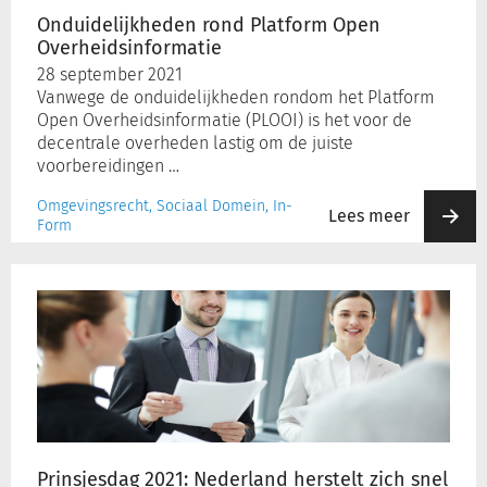
Onduidelijkheden rond Platform Open
Overheidsinformatie
28 september 2021
Vanwege de onduidelijkheden rondom het Platform
Open Overheidsinformatie (PLOOI) is het voor de
decentrale overheden lastig om de juiste
voorbereidingen …
Omgevingsrecht, Sociaal Domein, In-
Lees meer
Form
Prinsjesdag
2021:
Nederland
herstelt
zich
snel
na
coronacrisis,
maar
Prinsjesdag 2021: Nederland herstelt zich snel