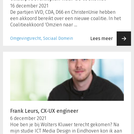
toekomst
16 december 2021
De partijen VVD, CDA, D66 en ChristenUnie hebben
een akkoord bereikt over een nieuwe coalitie. In het
Coalitieakkoord 'Omzien naar …
Lees meer
Omgevingsrecht, Sociaal Domein
Frank
Leurs,
CX-
UX
engineer
Frank Leurs, CX-UX engineer
6 december 2021
Hoe ben je bij Wolters Kluwer terecht gekomen? Na
mijn studie ICT Media Design in Eindhoven kon ik aan