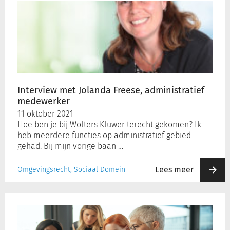
met
Jolanda
Freese,
administratief
medewerker
Interview met Jolanda Freese, administratief
medewerker
11 oktober 2021
Hoe ben je bij Wolters Kluwer terecht gekomen? Ik
heb meerdere functies op administratief gebied
gehad. Bij mijn vorige baan …
Lees meer
Omgevingsrecht, Sociaal Domein
Eerste
Kamer
keurt