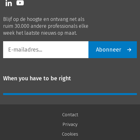
Volg
Volg
ons
ons
op
op
Blijf op de hoogte en ontvang net als
LinkedIn
Youtube
ruim 30.000 andere professionals elke
week het laatste nieuws op maat.
E-
Abonneer
mailadres
When you have to be right
Contact
Privacy
Cookies