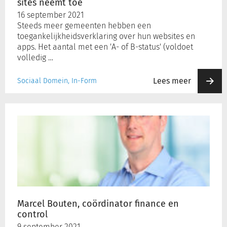
sites neemt toe
16 september 2021
Steeds meer gemeenten hebben een
toegankelijkheidsverklaring over hun websites en
apps. Het aantal met een 'A- of B-status' (voldoet
volledig …
Lees meer
Sociaal Domein, In-Form
Marcel
Bouten,
coördinator
finance
en
control
Marcel Bouten, coördinator finance en
control
9 september 2021