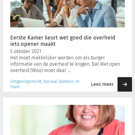
wet
goed
die
overheid
iets
opener
Eerste Kamer keurt wet goed die overheid
maakt
iets opener maakt
5 oktober 2021
Het moet makkelijker worden om als burger
informatie van de overheid te krijgen. Dat Wet open
overheid (Woo) moet daar …
Omgevingsrecht, Sociaal Domein, In-
Lees meer
Form
Yvonne
Vergoossen,
senior
projectassistent
opleidingen