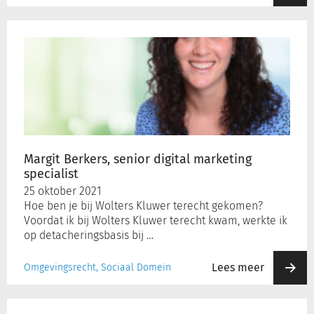
Margit
Berkers,
senior
digital
marketing
specialist
Margit Berkers, senior digital marketing
specialist
25 oktober 2021
Hoe ben je bij Wolters Kluwer terecht gekomen?
Voordat ik bij Wolters Kluwer terecht kwam, werkte ik
op detacheringsbasis bij …
Lees meer
Omgevingsrecht, Sociaal Domein
Interview