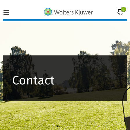
0
Home
Vakgebieden
Actueel
Contact
Producten
Opleidingen
Juridisch advies
Inloggen op de kennisbank