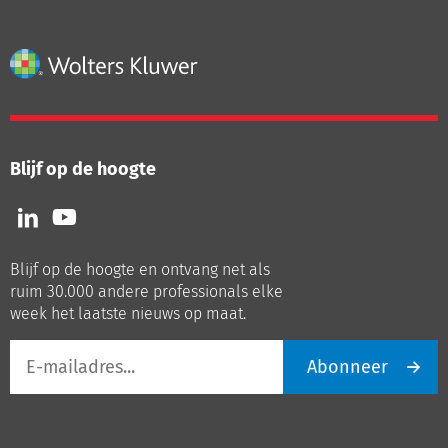
Blijf op de hoogte
Volg
Volg
ons
ons
op
op
Blijf op de hoogte en ontvang net als
LinkedIn
Youtube
ruim 30.000 andere professionals elke
week het laatste nieuws op maat.
E-
Abonneer
mailadres