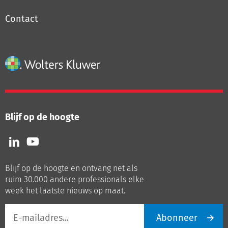
Contact
Inloggen
Registreren
Blijf op de hoogte
Volg
Volg
ons
ons
op
op
Blijf op de hoogte en ontvang net als
LinkedIn
Youtube
ruim 30.000 andere professionals elke
week het laatste nieuws op maat.
E-
Abonneer
mailadres