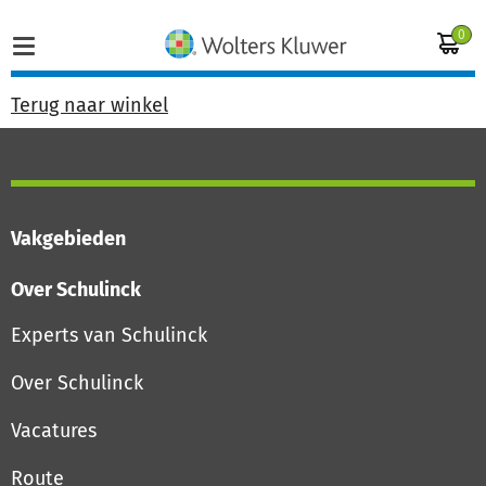
0
Terug naar winkel
Home
Vakgebieden
Vakgebieden
Actueel
Over Schulinck
Producten
Experts van Schulinck
Over Schulinck
Opleidingen
Vacatures
Juridisch advies
Route
Inloggen op de kennisbank