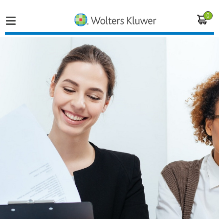
0
Home
Vakgebieden
Actueel
Producten
Opleidingen
Juridisch advies
Inloggen op de kennisbank