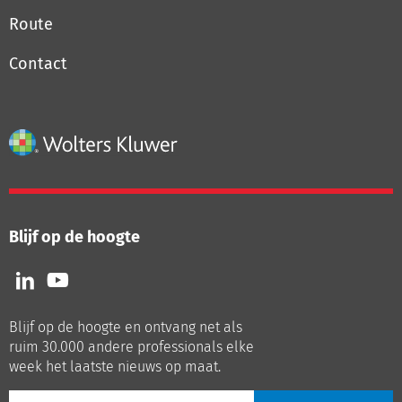
Route
Contact
Blijf op de hoogte
Volg
Volg
ons
ons
op
op
Blijf op de hoogte en ontvang net als
LinkedIn
Youtube
ruim 30.000 andere professionals elke
week het laatste nieuws op maat.
E-