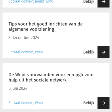
Bekijk
Sociaal domein, Jeugd, Wmo
Tips
voor
Tips voor het goed inrichten van de
het
algemene voorziening
goed
inrichten
3 december 2024
van
de
Bekijk
Sociaal domein, Wmo
algemene
voorziening
De
Wmo-
De Wmo-voorwaarden voor een pgb voor
voorwaarden
hulp uit het sociale netwerk
voor
een
6 juni 2024
pgb
voor
Bekijk
Sociaal domein, Wmo
hulp
uit