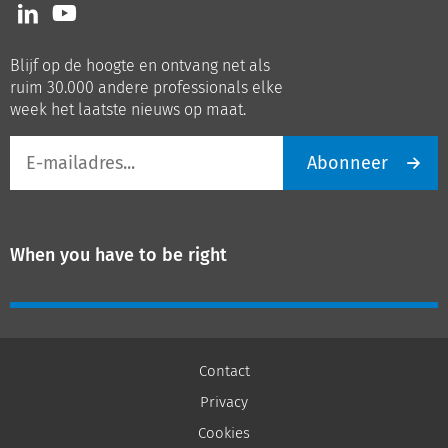
Volg
Volg
ons
ons
op
op
Blijf op de hoogte en ontvang net als
LinkedIn
Youtube
ruim 30.000 andere professionals elke
week het laatste nieuws op maat.
E-
Abonneer
mailadres
When you have to be right
Contact
Privacy
Cookies