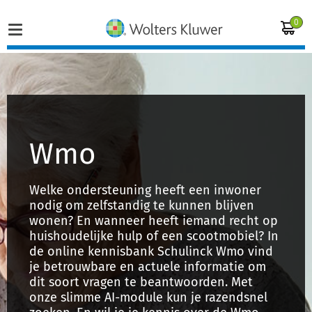
0
Home
Vakgebieden
Wmo
Actueel
Welke ondersteuning heeft een inwoner
nodig om zelfstandig te kunnen blijven
Producten
wonen? En wanneer heeft iemand recht op
huishoudelijke hulp of een scootmobiel? In
Opleidingen
de online kennisbank Schulinck Wmo vind
je betrouwbare en actuele informatie om
Juridisch advies
dit soort vragen te beantwoorden. Met
onze slimme AI-module kun je razendsnel
Inloggen op de kennisbank