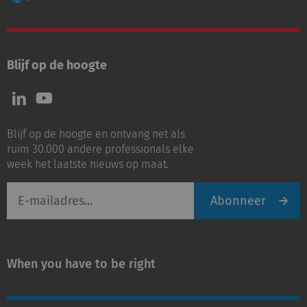
Blijf op de hoogte
Volg
Volg
ons
ons
op
op
Blijf op de hoogte en ontvang net als
LinkedIn
Youtube
ruim 30.000 andere professionals elke
week het laatste nieuws op maat.
E-
Abonneer
mailadres
When you have to be right