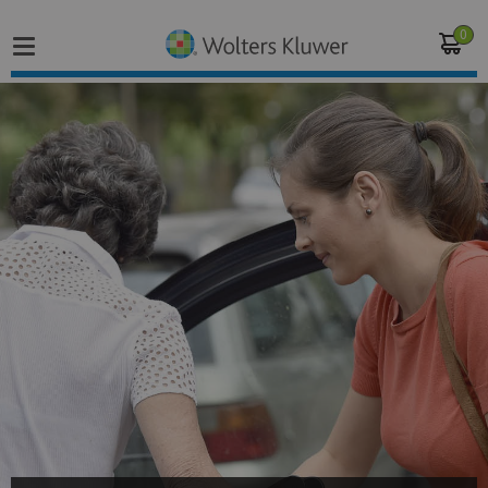
0
Home
Vakgebieden
Actueel
Producten
Opleidingen
Juridisch advies
Inloggen op de kennisbank