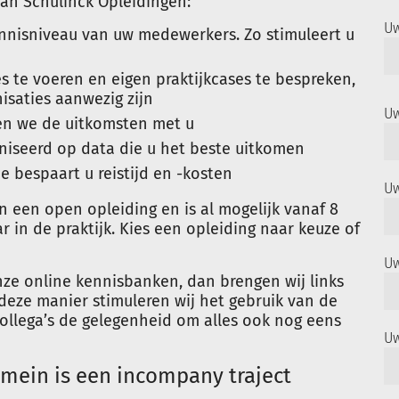
an Schulinck Opleidingen:
U
nnisniveau van uw medewerkers. Zo stimuleert u
s te voeren en eigen praktijkcases te bespreken,
saties aanwezig zijn
Uw
len we de uitkomsten met u
aniseerd op data die u het beste uitkomen
e bespaart u reistijd en -kosten
Uw
 een open opleiding en is al mogelijk vanaf 8
r in de praktijk. Kies een opleiding naar keuze of
Uw
ze online kennisbanken, dan brengen wij links
deze manier stimuleren wij het gebruik van de
collega’s de gelegenheid om alles ook nog eens
Uw
omein is een incompany traject