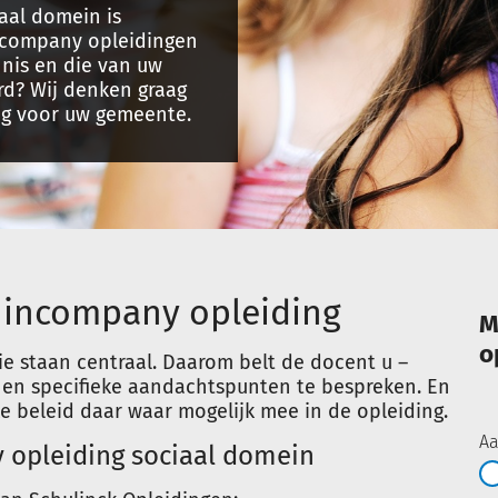
aal domein is
incompany opleidingen
nnis en die van uw
rd? Wij denken graag
ng voor uw gemeente.
 incompany opleiding
M
o
e staan centraal. Daarom belt de docent u –
 en specifieke aandachtspunten te bespreken. En
e beleid daar waar mogelijk mee in de opleiding.
Aa
 opleiding sociaal domein