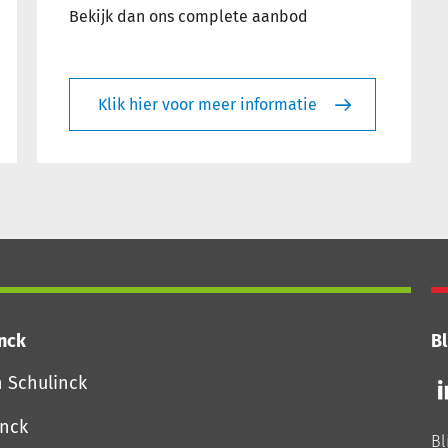
Bekijk dan ons complete aanbod
Klik hier voor meer informatie
inck
Bl
Vo
n Schulinck
o
o
inck
Bl
Li