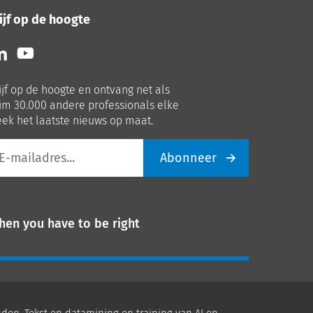
ijf op de hoogte
lg
Volg
ns
ons
p
op
ijf op de hoogte en ontvang net als
nkedIn
Youtube
im 30.000 andere professionals elke
ek het laatste nieuws op maat.
Abonneer
iladres
hen you have to be right