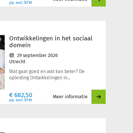
pp. excl. BTW
Ontwikkelingen in het sociaal
domein
29 september 2026
Utrecht
Wat gaat goed en wat kan beter? De
opleiding Ontwikkelingen in...
€
682,50
Meer informatie
pp. excl. BTW