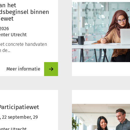
Inburgering:
an het
theorie
dsbeginsel binnen
en
iewet
praktijk
2026
enter Utrecht
 met concrete handvaten
 de...
Meer informatie
Mensgericht
handhaven
Participatiewet
Participatiewet
in
,
22 september
,
29
de
praktijk
enter Utrecht