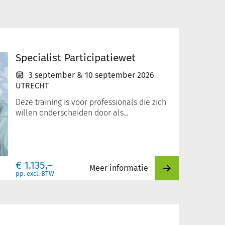
Specialist Participatiewet
3 september
&
10 september 2026
UTRECHT
Deze training is voor professionals die zich
willen onderscheiden door als...
€
1.135,–
Meer informatie
pp. excl. BTW