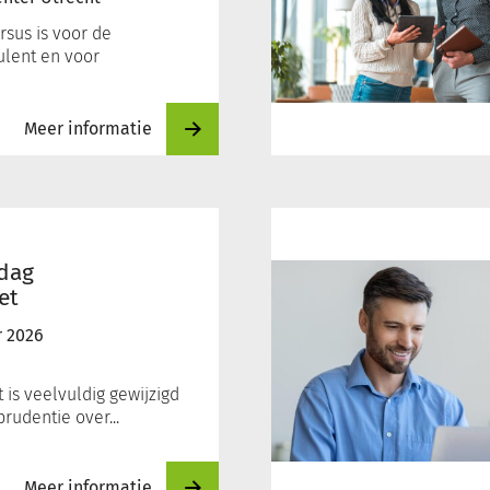
sus is voor de
lent en voor
Meer informatie
Inkomstenverrekening
in
balans
ndag
et
 2026
 is veelvuldig gewijzigd
prudentie over...
Meer informatie