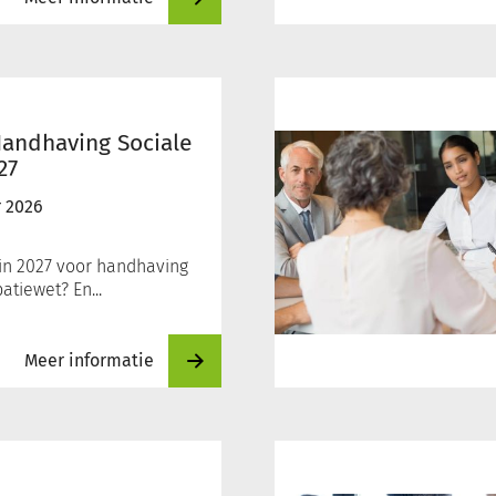
Ontwikkelingen
in
het
Handhaving Sociale
sociaal
27
domein
 2026
 in 2027 voor handhaving
atiewet? En...
Meer informatie
Van
wet