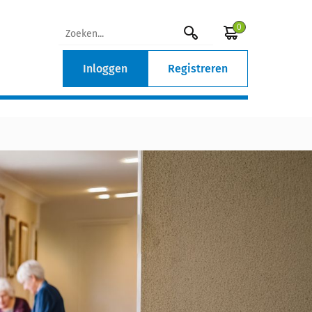
0
Inloggen
Registreren