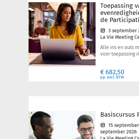
het
Toepassing v
evenredigheidsbeginsel
evenredighei
binnen
de Participat
de
3 september 
Participatiewet
La Vie Meeting C
Alle ins en outs
voor toepassing in
€
682,50
pp. excl. BTW
Basiscursus
Participatiewet
Basiscursus 
15 september
september 2026
La Vie Meeting C