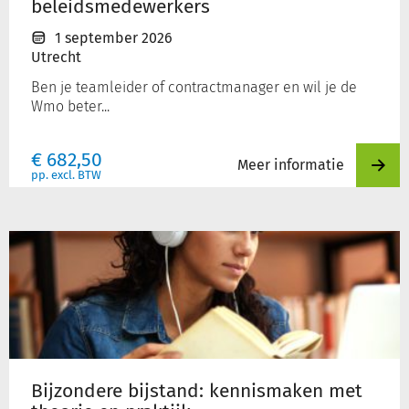
beleidsmedewerkers
1 september 2026
Utrecht
Ben je teamleider of contractmanager en wil je de
Wmo beter...
€
682,50
Meer informatie
pp. excl. BTW
Bijzondere
bijstand:
kennismaken
met
theorie
en
praktijk
Bijzondere bijstand: kennismaken met