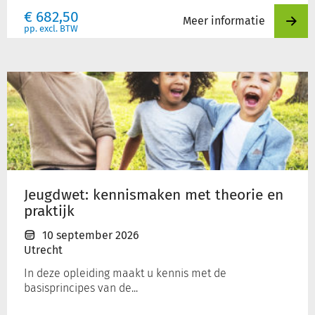
€
682,50
Meer informatie
pp. excl. BTW
Jeugdwet:
kennismaken
met
theorie
en
praktijk
Jeugdwet: kennismaken met theorie en
praktijk
10 september 2026
Utrecht
In deze opleiding maakt u kennis met de
basisprincipes van de...