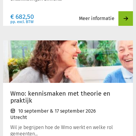
€
682,50
Meer informatie
pp. excl. BTW
Wmo:
kennismaken
met
theorie
en
praktijk
Wmo: kennismaken met theorie en
praktijk
10 september
&
17 september 2026
Utrecht
Wil je begrijpen hoe de Wmo werkt en welke rol
gemeenten...