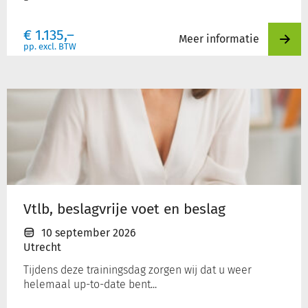
€
1.135,–
Meer informatie
pp. excl. BTW
Vtlb,
beslagvrije
voet
en
beslag
Vtlb, beslagvrije voet en beslag
10 september 2026
Utrecht
Tijdens deze trainingsdag zorgen wij dat u weer
helemaal up-to-date bent...