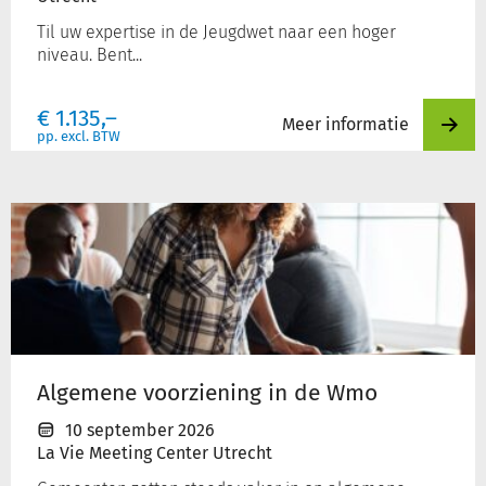
Til uw expertise in de Jeugdwet naar een hoger
niveau. Bent...
€
1.135,–
Meer informatie
pp. excl. BTW
Algemene
voorziening
in
de
Wmo
Algemene voorziening in de Wmo
10 september 2026
La Vie Meeting Center Utrecht