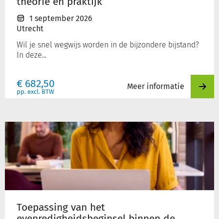
theorie en praktijk
1 september 2026
Utrecht
Wil je snel wegwijs worden in de bijzondere bijstand?
In deze...
€
682,50
Meer informatie
pp. excl. BTW
Toepassing
van
het
evenredigheidsbeginsel
binnen
de
Participatiewet
Toepassing van het
evenredigheidsbeginsel binnen de