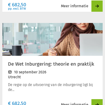
€
682,50
Meer informatie
pp. excl. BTW
De
Wet
Inburgering:
theorie
en
praktijk
De Wet Inburgering: theorie en praktijk
10 september 2026
Utrecht
De regie op de uitvoering van de inburgering ligt bij
de...
€
682,50
Meer informatie