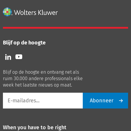
Blijf op de hoogte
Volg
Volg
ons
ons
op
op
Blijf op de hoogte en ontvang net als
LinkedIn
Youtube
ruim 30.000 andere professionals elke
week het laatste nieuws op maat.
E-
Abonneer
mailadres
When you have to be right