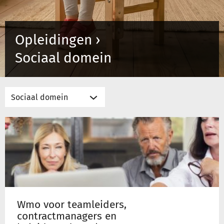
Inloggen
Opleidingen ›
Sociaal domein
Registreren
Wmo
voor
teamleiders,
contractmanagers
en
beleidsmedewerkers
Wmo voor teamleiders,
contractmanagers en