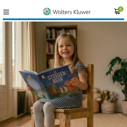
0
Home
Vakgebieden
Actueel
Producten
Opleidingen
Juridisch advies
Inloggen op de kennisbank