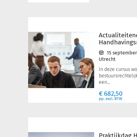
Actualiteitendag
Handhavingsrecht
Actualiteite
Handhavings
15 september
Utrecht
In deze cursus wo
bestuursrechtelij
een...
€
682,50
pp. excl. BTW
Praktijkdag
Handhavingsjurist
Praktijkdag 