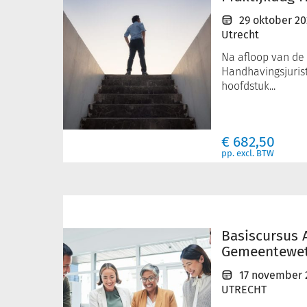
29 oktober 2
Utrecht
Na afloop van de 
Handhavingsjurist
hoofdstuk...
€
682,50
pp. excl. BTW
Basiscursus
Awb
en
Basiscursus 
Gemeentewet
Gemeentewe
17 november 
UTRECHT