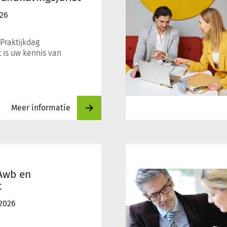
Omgevingsrecht
026
Praktijkdag
 is uw kennis van
Meer informatie
Praktisch
procederen
in
Awb en
het
t
omgevingsrecht
2026