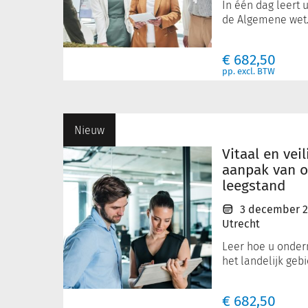
In één dag leert 
de Algemene wet..
€
682,50
pp. excl. BTW
Vitaal
Nieuw
en
veilig
Vitaal en vei
buitengebied:
aanpak van o
aanpak
leegstand
van
3 december 
ondermijning
Utrecht
en
leegstand
Leer hoe u onderm
het landelijk gebi
€
682,50