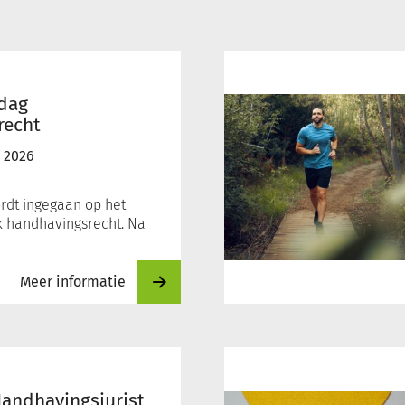
Gezondheid
en
de
ndag
Omgevingswet
recht
 2026
rdt ingegaan op het
k handhavingsrecht. Na
Meer informatie
3-
daagse
basisopleiding
Handhavingsjurist