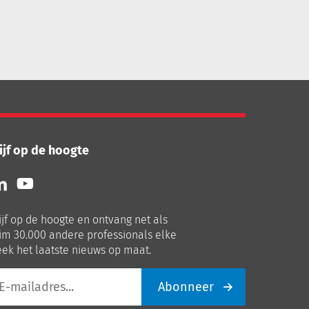
ijf op de hoogte
lg
Volg
ns
ons
p
op
ijf op de hoogte en ontvang net als
nkedIn
Youtube
im 30.000 andere professionals elke
ek het laatste nieuws op maat.
Abonneer
iladres