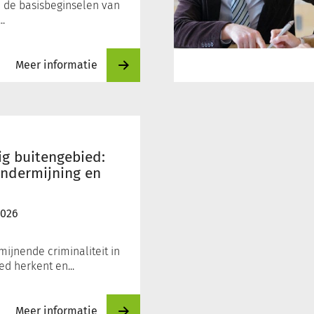
u de basisbeginselen van
.
Meer informatie
lig buitengebied:
ndermijning en
2026
ijnende criminaliteit in
ed herkent en...
Meer informatie