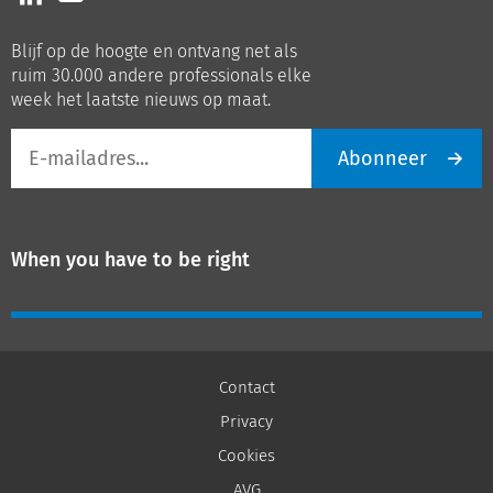
ons
ons
op
op
Blijf op de hoogte en ontvang net als
LinkedIn
Youtube
ruim 30.000 andere professionals elke
week het laatste nieuws op maat.
E-
Abonneer
mailadres
When you have to be right
Contact
Privacy
Cookies
AVG