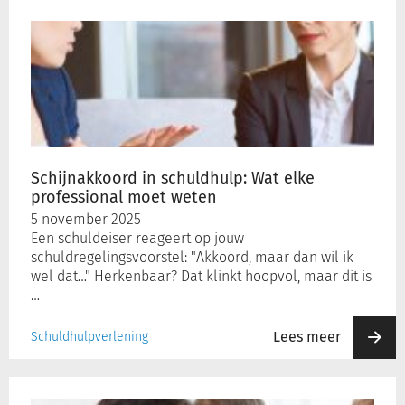
Schijnakkoord
in
schuldhulp:
Wat
elke
professional
moet
weten
Schijnakkoord in schuldhulp: Wat elke
professional moet weten
5 november 2025
Een schuldeiser reageert op jouw
schuldregelingsvoorstel: "Akkoord, maar dan wil ik
wel dat…" Herkenbaar? Dat klinkt hoopvol, maar dit is
…
Lees meer
Schuldhulpverlening
Het