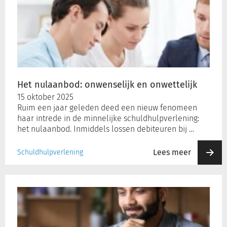
nulaanbod:
onwenselijk
en
onwettelijk
Het nulaanbod: onwenselijk en onwettelijk
15 oktober 2025
Ruim een jaar geleden deed een nieuw fenomeen
haar intrede in de minnelijke schuldhulpverlening:
het nulaanbod. Inmiddels lossen debiteuren bij …
Lees meer
Schuldhulpverlening
De
stille
kracht
van
schuldhulp: