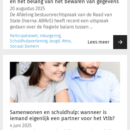
en het belang van het bewaren van gegevens
van
20 augustus 2025
het
De Afdeling bestuursrechtspraak van de Raad van
bewaren
State (hierna: ABRvS) heeft recent een uitspraak
van
gedaan over de fragiele balans tussen …
gegevens
Participatiewet, Inburgering,
Schuldhulpverlening, Jeugd, Wmo,
Lees meer
Sociaal Domein
Samenwonen
en
schuldhulp:
wanneer
is
iemand
eigenlijk
een
partner
Samenwonen en schuldhulp: wanneer is
voor
iemand eigenlijk een partner voor het Vtlb?
het
4 juni 2025
Vtlb?