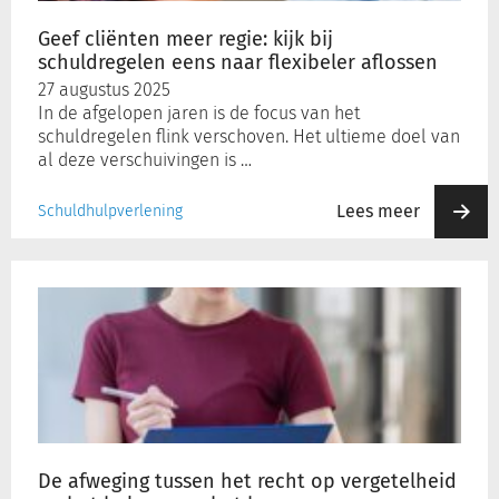
eens
naar
Geef cliënten meer regie: kijk bij
flexibeler
schuldregelen eens naar flexibeler aflossen
aflossen
27 augustus 2025
In de afgelopen jaren is de focus van het
schuldregelen flink verschoven. Het ultieme doel van
al deze verschuivingen is …
Lees meer
Schuldhulpverlening
De
afweging
tussen
het
recht
op
vergetelheid
en
het
De afweging tussen het recht op vergetelheid
belang