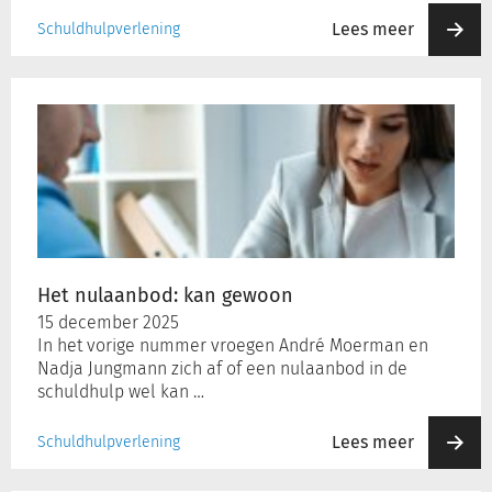
Lees meer
Schuldhulpverlening
Het
nulaanbod:
kan
gewoon
Het nulaanbod: kan gewoon
15 december 2025
In het vorige nummer vroegen André Moerman en
Nadja Jungmann zich af of een nulaanbod in de
schuldhulp wel kan …
Lees meer
Schuldhulpverlening