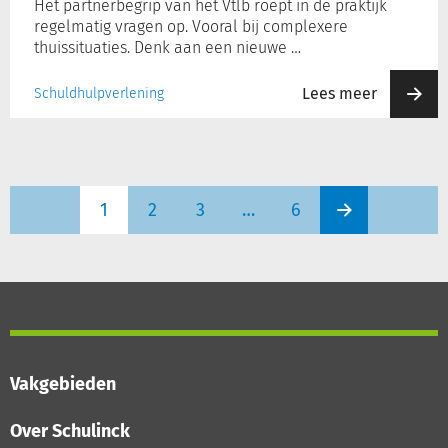
Het partnerbegrip van het Vtlb roept in de praktijk
regelmatig vragen op. Vooral bij complexere
thuissituaties. Denk aan een nieuwe …
Lees meer
Schuldhulpverlening
1
2
3
…
6
Vakgebieden
Over Schulinck