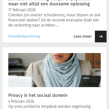
oplossing
maar niet altijd een duurzame oplossing
17 februari 2026
Cliënten zijn sneller schuldenvrij, maar blijven ze ook
financieel stabiel? Uit de recente evaluatie blijkt dat
de verkorting naar achttien …
Lees meer
Schuldhulpverlening
Privacy
in
het
sociaal
domein
Privacy in het sociaal domein
4 februari 2026
Op onze juridische helpdesk worden regelmatig