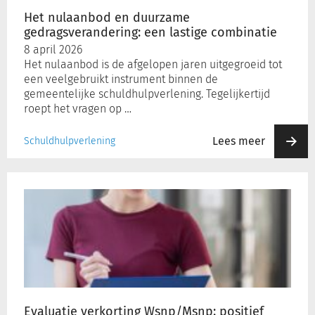
Het nulaanbod en duurzame
gedragsverandering: een lastige combinatie
Inloggen
8 april 2026
Het nulaanbod is de afgelopen jaren uitgegroeid tot
een veelgebruikt instrument binnen de
Registreren
gemeentelijke schuldhulpverlening. Tegelijkertijd
roept het vragen op …
Lees meer
Schuldhulpverlening
Evaluatie
verkorting
Wsnp/Msnp:
positief
maar
niet
altijd
een
duurzame
Evaluatie verkorting Wsnp/Msnp: positief