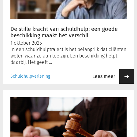
een
goede
beschikking
maakt
De stille kracht van schuldhulp: een goede
het
beschikking maakt het verschil
verschil
1 oktober 2025
In een schuldhulptraject is het belangrijk dat cliënten
weten waar ze aan toe zijn. Een beschikking helpt
daarbij. Het geeft …
Lees meer
Schuldhulpverlening
Deze
Grondwetsaanpassing
zal
het
sociaal
domein
geen