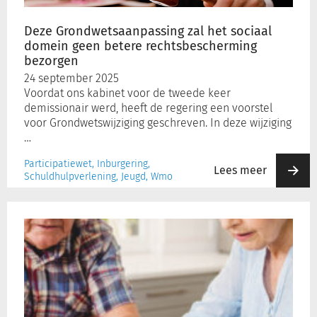
betere
rechtsbescherming
Deze Grondwetsaanpassing zal het sociaal
bezorgen
domein geen betere rechtsbescherming
bezorgen
24 september 2025
Voordat ons kabinet voor de tweede keer
demissionair werd, heeft de regering een voorstel
voor Grondwetswijziging geschreven. In deze wijziging
…
Participatiewet, Inburgering,
Lees meer
Schuldhulpverlening, Jeugd, Wmo
Geef
cliënten
meer
regie:
kijk
bij
schuldregelen