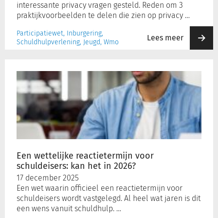
interessante privacy vragen gesteld. Reden om 3
praktijkvoorbeelden te delen die zien op privacy …
Participatiewet, Inburgering,
Lees meer
Schuldhulpverlening, Jeugd, Wmo
Een
wettelijke
reactietermijn
voor
schuldeisers:
kan
het
in
2026?
Een wettelijke reactietermijn voor
schuldeisers: kan het in 2026?
17 december 2025
Een wet waarin officieel een reactietermijn voor
schuldeisers wordt vastgelegd. Al heel wat jaren is dit
een wens vanuit schuldhulp. …