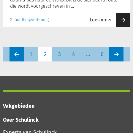
die wordt voorgeschreven in …
Lees meer
Schuldhulpverlening
1
2
3
4
…
6
Vakgebieden
Over Schulinck
Experts van Schulinck