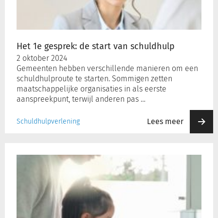
van
schuldhulp
Het 1e gesprek: de start van schuldhulp
2 oktober 2024
Gemeenten hebben verschillende manieren om een
schuldhulproute te starten. Sommigen zetten
maatschappelijke organisaties in als eerste
aanspreekpunt, terwijl anderen pas …
Lees meer
Schuldhulpverlening
Nooit
meer
huishoudens
afsluiten
na
een
onbetaalde