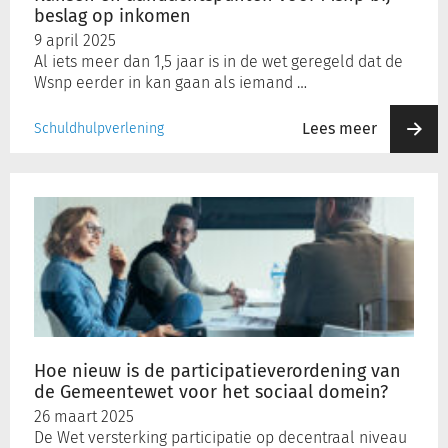
beslag op inkomen
9 april 2025
Al iets meer dan 1,5 jaar is in de wet geregeld dat de
Wsnp eerder in kan gaan als iemand …
Lees meer
Schuldhulpverlening
Hoe
nieuw
is
de
participatieverordening
van
de
Gemeentewet
voor
Hoe nieuw is de participatieverordening van
het
de Gemeentewet voor het sociaal domein?
sociaal
26 maart 2025
domein?
De Wet versterking participatie op decentraal niveau