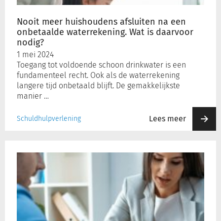
waterrekening.
Wat
Nooit meer huishoudens afsluiten na een
is
onbetaalde waterrekening. Wat is daarvoor
daarvoor
nodig?
nodig?
1 mei 2024
Toegang tot voldoende schoon drinkwater is een
fundamenteel recht. Ook als de waterrekening
langere tijd onbetaald blijft. De gemakkelijkste
manier …
Lees meer
Schuldhulpverlening
De
rol
van
een
schuldhulpverlener:
het
belang