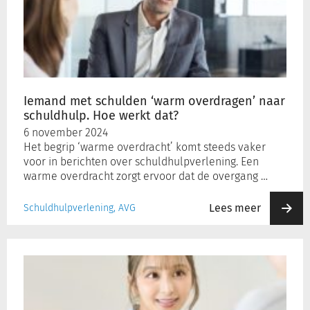
schulden
‘warm
overdragen’
naar
schuldhulp.
Hoe
werkt
Iemand met schulden ‘warm overdragen’ naar
dat?
schuldhulp. Hoe werkt dat?
6 november 2024
Het begrip ‘warme overdracht’ komt steeds vaker
voor in berichten over schuldhulpverlening. Een
warme overdracht zorgt ervoor dat de overgang …
Lees meer
Schuldhulpverlening, AVG
Het
1e
gesprek:
de
start