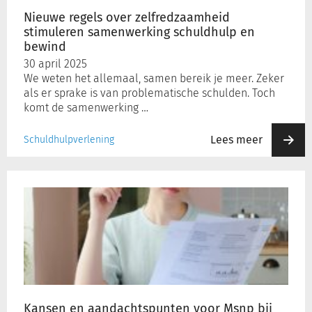
bewind
Nieuwe regels over zelfredzaamheid
stimuleren samenwerking schuldhulp en
Inloggen
bewind
30 april 2025
We weten het allemaal, samen bereik je meer. Zeker
Registreren
als er sprake is van problematische schulden. Toch
komt de samenwerking …
Lees meer
Schuldhulpverlening
Kansen
en
aandachtspunten
voor
Msnp
bij
beslag
op
inkomen
Kansen en aandachtspunten voor Msnp bij