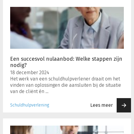
Een
succesvol
nulaanbod:
Welke
stappen
zijn
nodig?
Een succesvol nulaanbod: Welke stappen zijn
nodig?
18 december 2024
Het werk van een schuldhulpverlener draait om het
vinden van oplossingen die aansluiten bij de situatie
van de cliënt én …
Lees meer
Schuldhulpverlening
Iemand
met