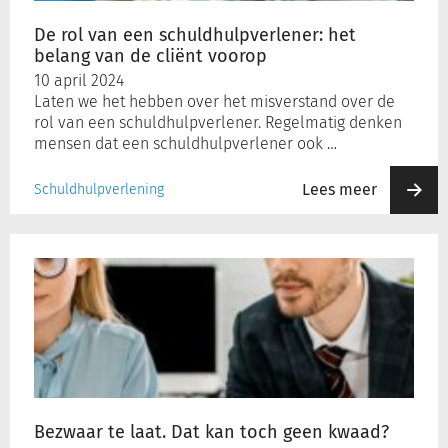
van
de
De rol van een schuldhulpverlener: het
cliënt
belang van de cliënt voorop
voorop
10 april 2024
Laten we het hebben over het misverstand over de
rol van een schuldhulpverlener. Regelmatig denken
mensen dat een schuldhulpverlener ook …
Lees meer
Schuldhulpverlening
Bezwaar
te
laat.
Dat
kan
toch
geen
kwaad?
Bezwaar te laat. Dat kan toch geen kwaad?