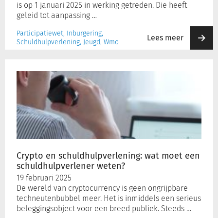
is op 1 januari 2025 in werking getreden. Die heeft
geleid tot aanpassing …
Participatiewet, Inburgering,
Lees meer
Schuldhulpverlening, Jeugd, Wmo
Crypto
en
schuldhulpverlening:
wat
moet
een
schuldhulpverlener
weten?
Crypto en schuldhulpverlening: wat moet een
schuldhulpverlener weten?
19 februari 2025
De wereld van cryptocurrency is geen ongrijpbare
techneutenbubbel meer. Het is inmiddels een serieus
beleggingsobject voor een breed publiek. Steeds …