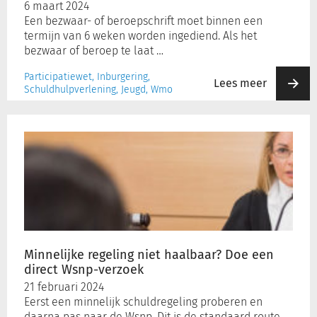
6 maart 2024
Een bezwaar- of beroepschrift moet binnen een
termijn van 6 weken worden ingediend. Als het
bezwaar of beroep te laat …
Participatiewet, Inburgering,
Lees meer
Schuldhulpverlening, Jeugd, Wmo
Minnelijke
regeling
niet
haalbaar?
Doe
een
direct
Wsnp-
verzoek
Minnelijke regeling niet haalbaar? Doe een
direct Wsnp-verzoek
21 februari 2024
Eerst een minnelijk schuldregeling proberen en
daarna pas naar de Wsnp. Dit is de standaard route