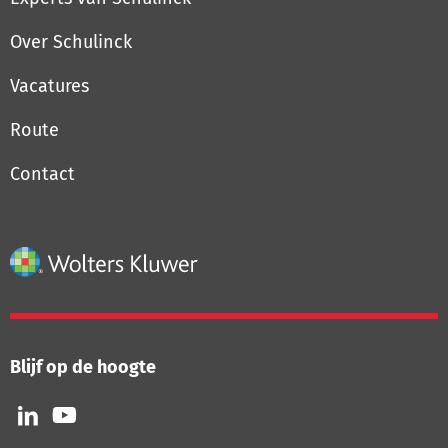
Over Schulinck
Vacatures
Route
Contact
Blijf op de hoogte
Volg
Volg
ons
ons