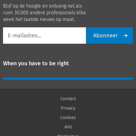
op
op
Blijf op de hoogte en ontvang net als
LinkedIn
Youtube
ruim 30.000 andere professionals elke
week het laatste nieuws op maat.
E-
Abonneer
mailadres
When you have to be right
Contact
Privacy
Cookies
AVG