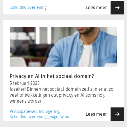
Lees meer
Schuldhulpverlening
Privacy
en
AI
in
het
sociaal
domein?
Privacy en AI in het sociaal domein?
5 februari 2025
Jazeker! Binnen het sociaal domein zelf zijn er al zo
veel ontwikkelingen dat privacy en AI soms nog
weleens worden …
Participatiewet, Inburgering,
Lees meer
Schuldhulpverlening, Jeugd, Wmo