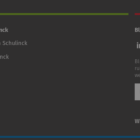
inck
Bl
Vo
n Schulinck
o
o
inck
Bl
Li
ru
we
E-
ma
W