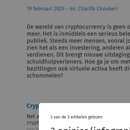
19 februari 2025 - mr. Charifa Choukeri
De wereld van cryptocurrency is geen
meer. Het is inmiddels een serieus bel
publiek. Steeds meer mensen, vooral j
zien het als een investering, anderen a
verdienen. Dit brengt nieuwe uitdagin
schuldhulpverleners. Hoe ga je om met
bezittingen ook virtuele activa heeft 
schommelen?
Crypto = vermogen
Net als aandelen, valt crypto onder vermo
3 van de 3 artikelen gelezen
cryptomunten bezit, dan vallen deze in d
om schuldeisers te betalen. Toch gebeurt h