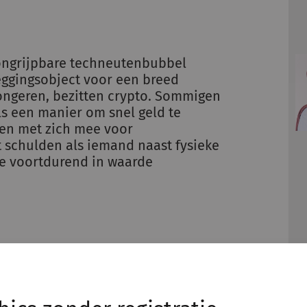
 ongrijpbare techneutenbubbel
eggingsobject voor een breed
ongeren, bezitten crypto. Sommigen
ls een manier om snel geld te
gen met zich mee voor
 schulden als iemand naast fysieke
die voortdurend in waarde
gensbestanddelen. Als een cliënt
e boedel en moeten ze worden ingezet
et regelmatig dat crypto ‘vergeten’