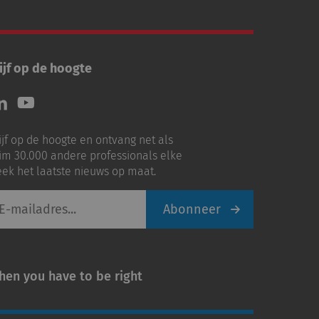
ijf op de hoogte
lg
Volg
ns
ons
p
op
ijf op de hoogte en ontvang net als
nkedIn
Youtube
im 30.000 andere professionals elke
ek het laatste nieuws op maat.
Abonneer
iladres
hen you have to be right