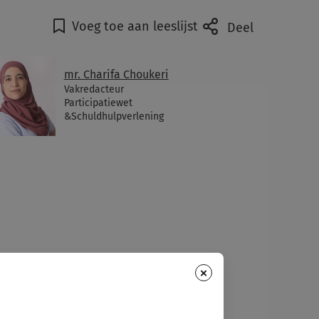
Voeg toe aan leeslijst
Deel
mr. Charifa Choukeri
Vakredacteur
Participatiewet
&Schuldhulpverlening
×