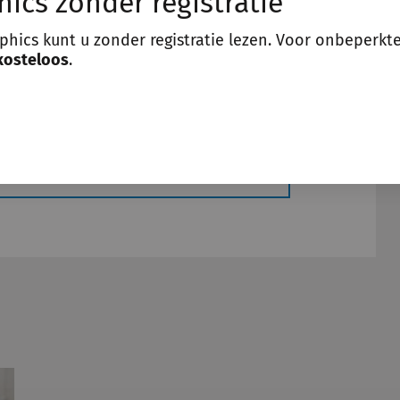
hics zonder registratie
aphics kunt u zonder registratie lezen. Voor onbeperkt
kosteloos
.
kbaar voor geregistreerde gebruikers.
reren