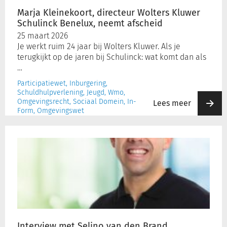
afscheid
Marja Kleinekoort, directeur Wolters Kluwer
Schulinck Benelux, neemt afscheid
Inloggen
25 maart 2026
Je werkt ruim 24 jaar bij Wolters Kluwer. Als je
terugkijkt op de jaren bij Schulinck: wat komt dan als
Registreren
…
Participatiewet, Inburgering,
Schuldhulpverlening, Jeugd, Wmo,
Omgevingsrecht, Sociaal Domein, In-
Lees meer
Form, Omgevingswet
Interview
met
Selino
van
den
Brand,
Consultant
In-
Form
Interview met Selino van den Brand,