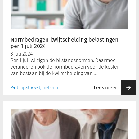
per
1
juli
2024
Normbedragen kwijtschelding belastingen
per 1 juli 2024
3 juli 2024
Per 1 juli wijzigen de bijstandsnormen. Daarmee
veranderen ook de normbedragen voor de kosten
van bestaan bij de kwijtschelding van …
Lees meer
Participatiewet, In-Form
Dienst
Toeslagen
attendeert
150.000
huishoudens
op