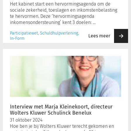
Het kabinet start een hervormingsagenda om de
sociale zekerheid, toeslagen en inkomstenbelasting
te hervormen. Deze ‘hervormingsagenda
inkomensondersteuning’ kent 3 doelen: …
Participatiewet, Schuldhulpverlening,
Lees meer
In-Form
Interview
met
Marja
Kleinekoort,
directeur
Wolters
Kluwer
Schulinck
Benelux
Interview met Marja Kleinekoort, directeur
Wolters Kluwer Schulinck Benelux
31 oktober 2024
Hoe ben je bij Wolters Kluwer terecht gekomen en