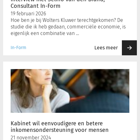
Consultant In-Form
19 februari 2026
Hoe ben je bij Wolters Kluwer terechtgekomen? De
studie die ik heb gedaan, commerciële economie, is
eigenlijk een combinatie van …
Lees meer
In-Form
Kabinet
wil
eenvoudigere
en
betere
inkomensondersteuning
voor
mensen
Kabinet wil eenvoudigere en betere
inkomensondersteuning voor mensen
21 november 2024