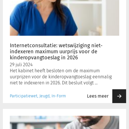
niet-
indexeren
maximum
uurprijs
voor
de
kinderopvangtoeslag
Internetconsultatie: wetswijziging niet-
in
indexeren maximum uurprijs voor de
2026
kinderopvangtoeslag in 2026
29 juli 2024
Het kabinet heeft besloten om de maximum
uurprijzen voor de kinderopvangtoeslag eenmalig
niet te indexeren in 2026. Dit besluit volgt …
Lees meer
Participatiewet, Jeugd, In-Form
Normbedragen
kwijtschelding
belastingen