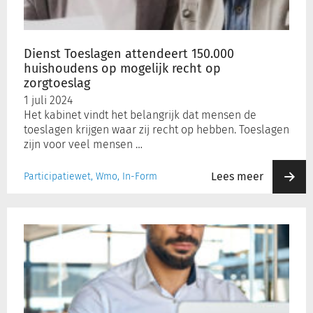
mogelijk
recht
op
Dienst Toeslagen attendeert 150.000
zorgtoeslag
huishoudens op mogelijk recht op
zorgtoeslag
1 juli 2024
Het kabinet vindt het belangrijk dat mensen de
toeslagen krijgen waar zij recht op hebben. Toeslagen
zijn voor veel mensen …
Lees meer
Participatiewet, Wmo, In-Form
Uitkeringsbedragen
per
1
juli
2024