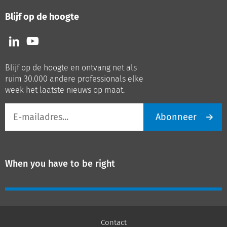
Blijf op de hoogte
Volg
Volg
ons
ons
op
op
Blijf op de hoogte en ontvang net als
LinkedIn
Youtube
ruim 30.000 andere professionals elke
week het laatste nieuws op maat.
E-
Abonneer
mailadres
When you have to be right
Contact