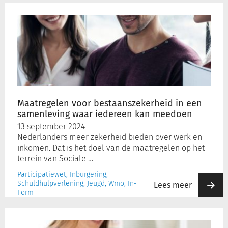
Maatregelen
voor
bestaanszekerheid
in
een
samenleving
waar
iedereen
kan
Maatregelen voor bestaanszekerheid in een
meedoen
samenleving waar iedereen kan meedoen
13 september 2024
Nederlanders meer zekerheid bieden over werk en
inkomen. Dat is het doel van de maatregelen op het
terrein van Sociale …
Participatiewet, Inburgering,
Schuldhulpverlening, Jeugd, Wmo, In-
Lees meer
Form
Internetconsultatie:
wetswijziging