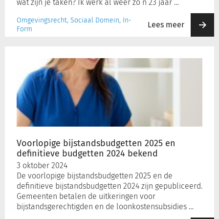
wat zijn je taken? Ik werk al weer zo’n 23 jaar …
Omgevingsrecht, Sociaal Domein, In-
Lees meer
Form
Voorlopige
bijstandsbudgetten
2025
en
definitieve
budgetten
2024
bekend
Voorlopige bijstandsbudgetten 2025 en
definitieve budgetten 2024 bekend
3 oktober 2024
De voorlopige bijstandsbudgetten 2025 en de
definitieve bijstandsbudgetten 2024 zijn gepubliceerd.
Gemeenten betalen de uitkeringen voor
bijstandsgerechtigden en de loonkostensubsidies …