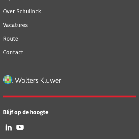
Over Schulinck
Vacatures
Route
Contact
Blijf op de hoogte
Volg
Volg
ons
ons
op
op