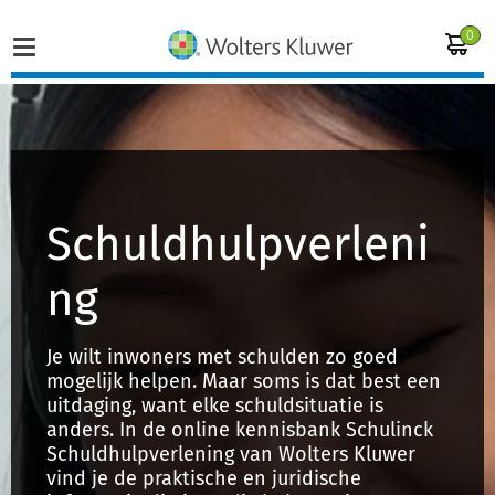
0
Home
Vakgebieden
Schuldhulpverleni
Actueel
ng
Producten
Je wilt inwoners met schulden zo goed
mogelijk helpen. Maar soms is dat best een
Opleidingen
uitdaging, want elke schuldsituatie is
anders. In de online kennisbank Schulinck
Juridisch advies
Schuldhulpverlening van Wolters Kluwer
vind je de praktische en juridische
Inloggen op de kennisbank