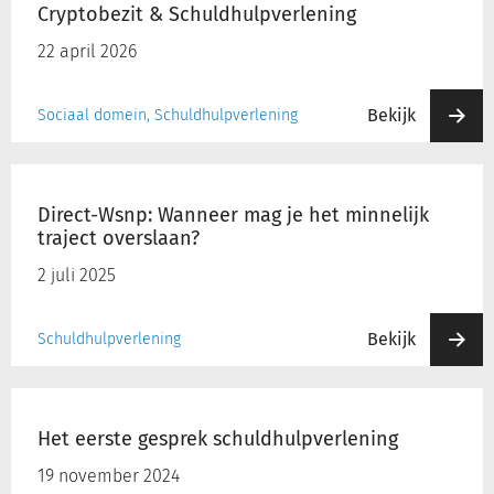
Cryptobezit & Schuldhulpverlening
Schuldhulpverlening
22 april 2026
Bekijk
Sociaal domein, Schuldhulpverlening
Direct-
Wsnp:
Direct-Wsnp: Wanneer mag je het minnelijk
Wanneer
traject overslaan?
mag
je
2 juli 2025
het
minnelijk
Bekijk
Schuldhulpverlening
traject
overslaan?
Het
eerste
Het eerste gesprek schuldhulpverlening
gesprek
schuldhulpverlening
19 november 2024