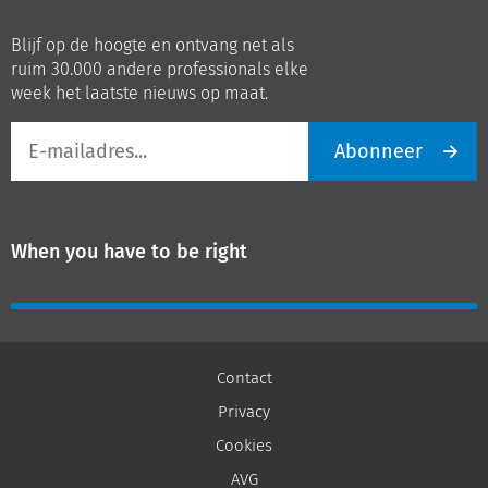
ons
ons
op
op
Blijf op de hoogte en ontvang net als
LinkedIn
Youtube
ruim 30.000 andere professionals elke
week het laatste nieuws op maat.
E-
Abonneer
mailadres
When you have to be right
Contact
Privacy
Cookies
AVG