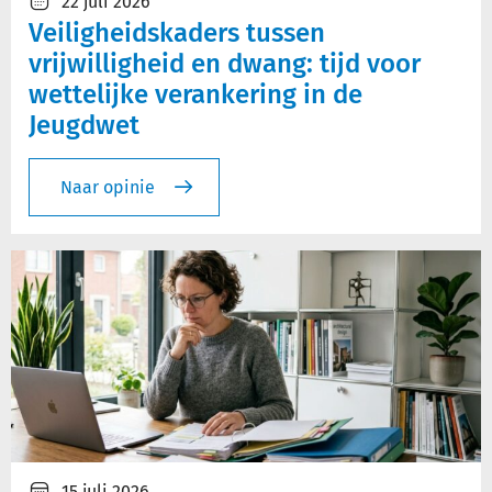
22 juli 2026
Veiligheidskaders tussen
vrijwilligheid en dwang: tijd voor
wettelijke verankering in de
Jeugdwet
Naar opinie
15 juli 2026