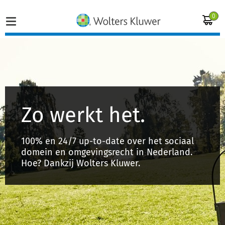
S
0
c
h
u
Home
l
Vakgebieden
Zo werkt het.
i
Actueel
n
100% en 24/7 up-to-date over het sociaal
domein en omgevingsrecht in Nederland.
Producten
c
Hoe? Dankzij Wolters Kluwer.
Opleidingen
k
Juridisch advies
Inloggen op de kennisbank