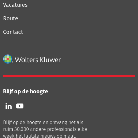
Vacatures
Route
Contact
Blijf op de hoogte
Volg
Volg
ons
ons
op
op
Blijf op de hoogte en ontvang net als
LinkedIn
Youtube
ruim 30.000 andere professionals elke
week het laatste nieuws op maat.