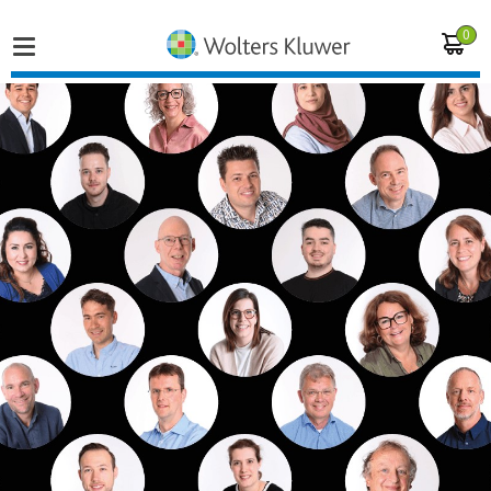
0
Home
Vakgebieden
Actueel
Producten
Opleidingen
Juridisch advies
Inloggen op de kennisbank