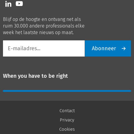
Volg
Volg
ons
ons
op
op
Blijf op de hoogte en ontvang net als
LinkedIn
Youtube
ruim 30.000 andere professionals elke
week het laatste nieuws op maat.
E-
Abonneer
mailadres
When you have to be right
Contact
Privacy
Cookies