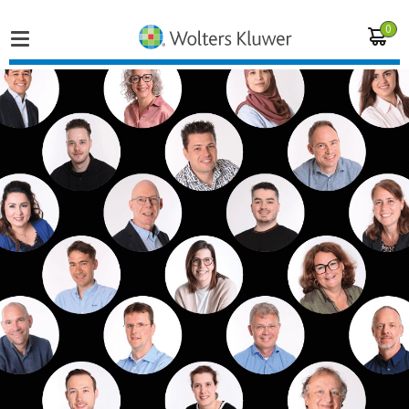
0
Home
Vakgebieden
Actueel
Producten
Opleidingen
Juridisch advies
Inloggen op de kennisbank