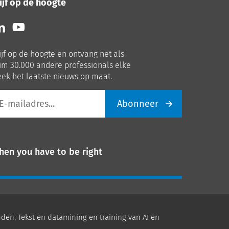
ijf op de hoogte
lg
Volg
ns
ons
p
op
ijf op de hoogte en ontvang net als
nkedIn
Youtube
im 30.000 andere professionals elke
ek het laatste nieuws op maat.
Abonneer
iladres
hen you have to be right
den. Tekst en datamining en training van AI en