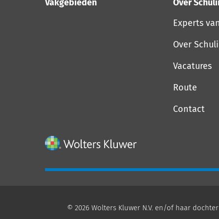
Vakgebieden
Over Schul
Experts va
Over Schul
Vacatures
Route
Contact
© 2026 Wolters Kluwer N.V. en/of haar dochter