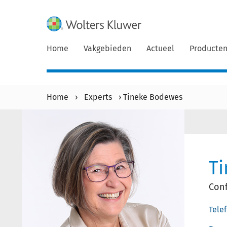
Home
Vakgebieden
Actueel
Producte
Home
›
Experts
›
Tineke Bodewes
T
Conf
Tele