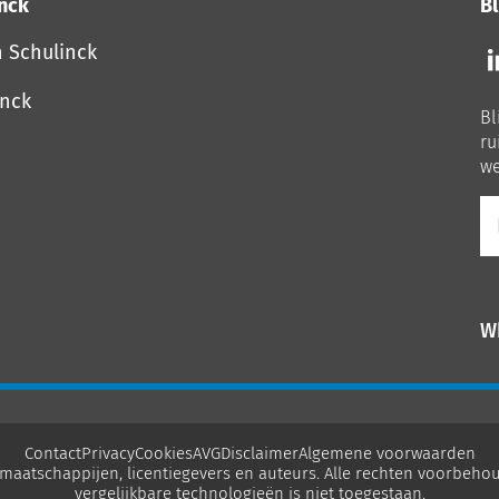
inck
Bl
Vo
n Schulinck
o
o
inck
Bl
Li
ru
we
E-
ma
W
Contact
Privacy
Cookies
AVG
Disclaimer
Algemene voorwaarden
maatschappijen, licentiegevers en auteurs. Alle rechten voorbehou
vergelijkbare technologieën is niet toegestaan.