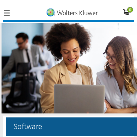
0
Home
Vakgebieden
Actueel
Producten
Opleidingen
Juridisch advies
Software
Inloggen op de kennisbank