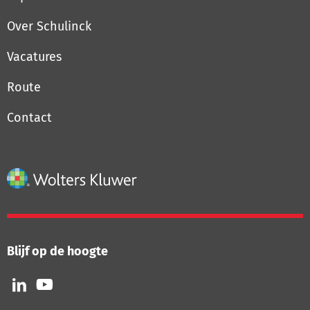
Over Schulinck
Vacatures
Route
Contact
Blijf op de hoogte
Volg
Volg
ons
ons
op
op