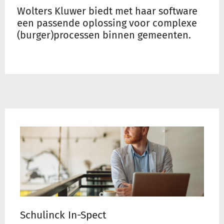
Wolters Kluwer biedt met haar software
een passende oplossing voor complexe
Inloggen
(burger)processen binnen gemeenten.
Registreren
Meer
informatie
over
Schulinck
In-
Spect
Schulinck In-Spect