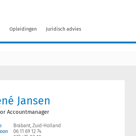
n
Opleidingen
Juridisch advies
ené Jansen
ior Accountmanager
o
Brabant, Zuid-Holland
foon
06 11 69 12 74