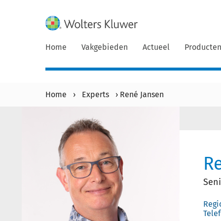
Home
Vakgebieden
Actueel
Producte
Home
›
Experts
›
René Jansen
R
Sen
Regi
Tele