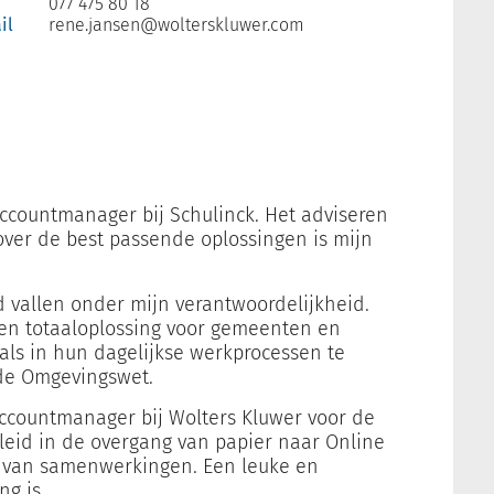
077 475 80 18
il
rene.jansen@wolterskluwer.com
ccountmanager bij Schulinck. Het adviseren
er de best passende oplossingen is mijn
d vallen onder mijn verantwoordelijkheid.
een totaaloplossing voor gemeenten en
als in hun dagelijkse werkprocessen te
de Omgevingswet.
 accountmanager bij Wolters Kluwer voor de
eleid in de overgang van papier naar Online
n van samenwerkingen. Een leuke en
g is.