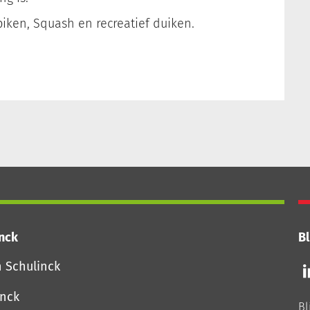
biken, Squash en recreatief duiken.
inck
Bl
Vo
n Schulinck
o
o
inck
Bl