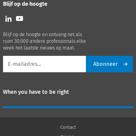
Blijf op de hoogte
Volg
Volg
ons
ons
op
op
Blijf op de hoogte en ontvang net als
LinkedIn
Youtube
ruim 30.000 andere professionals elke
week het laatste nieuws op maat.
E-
Abonneer
mailadres
When you have to be right
Contact