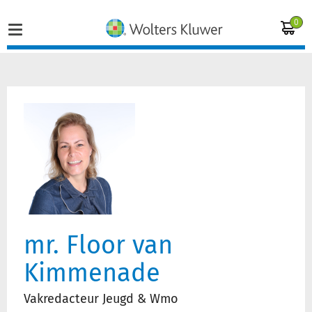
0
Home
Vakgebieden
Actueel
Producten
mr. Floor van
Opleidingen
Kimmenade
Juridisch advies
Vakredacteur Jeugd & Wmo
Inloggen op de kennisbank