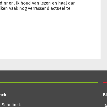
dinnen. Ik houd van lezen en haal dan
ijken vaak nog verrassend actueel te
inck
Bl
Vo
n Schulinck