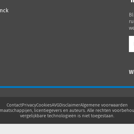
o
o
inck
Bl
Li
ru
we
E-
ma
W
Contact
Privacy
Cookies
AVG
Disclaimer
Algemene voorwaarden
maatschappijen, licentiegevers en auteurs. Alle rechten voorbehou
vergelijkbare technologieën is niet toegestaan.