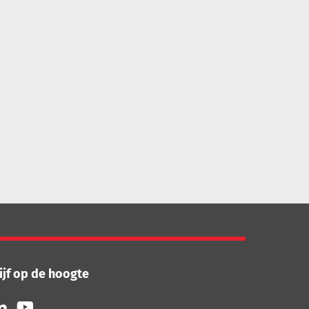
ijf op de hoogte
lg
Volg