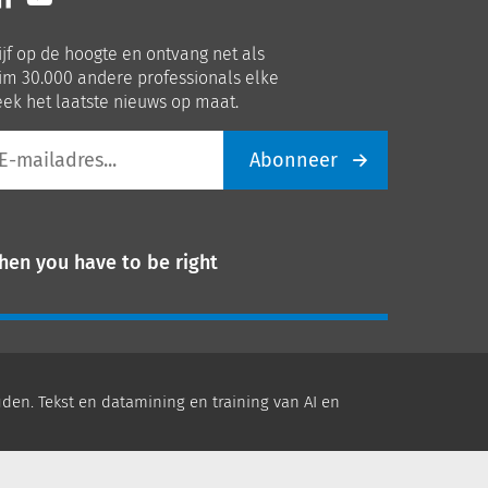
ns
ons
p
op
ijf op de hoogte en ontvang net als
nkedIn
Youtube
im 30.000 andere professionals elke
ek het laatste nieuws op maat.
Abonneer
iladres
hen you have to be right
den. Tekst en datamining en training van AI en