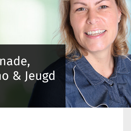
nade,
o & Jeugd