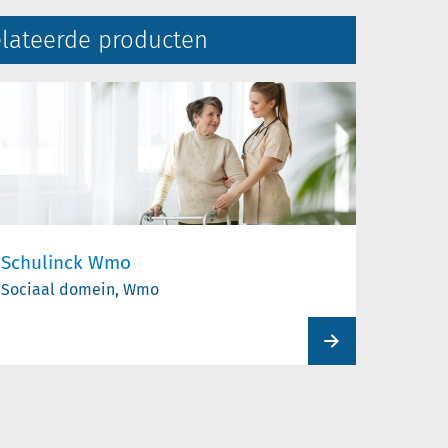
lateerde producten
Schulinck Wmo
Sociaal domein, Wmo
View
product