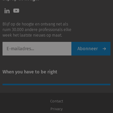
Volg
Volg
ons
ons
op
op
Blijf op de hoogte en ontvang net als
LinkedIn
Youtube
ruim 30.000 andere professionals elke
week het laatste nieuws op maat.
E-
Abonneer
mailadres
When you have to be right
Contact
Privacy