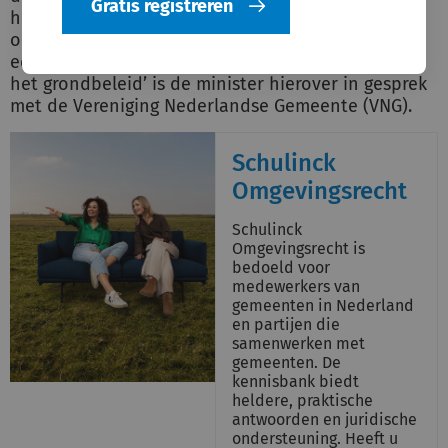
Gratis registreren
huidige termijn soms te kort is bij complexe
ontwikkelingen. In opvolging van de acties uit de
eerdergenoemde kamerbrief ‘Modernisering van
het grondbeleid’ is de minister hierover in gesprek
met de Vereniging Nederlandse Gemeente (VNG).
Schulinck
Omgevingsrecht
Schulinck
Omgevingsrecht is
bedoeld voor
medewerkers van
gemeenten in Nederland
en partijen die
samenwerken met
gemeenten. De
kennisbank biedt
heldere, praktische
antwoorden en juridische
ondersteuning. Heeft u