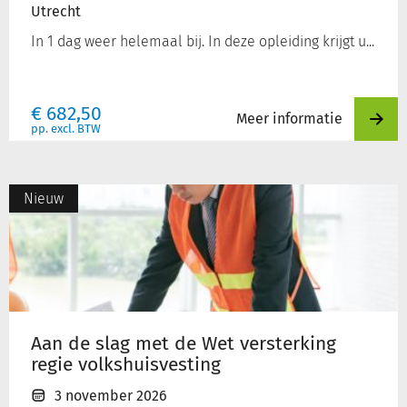
Utrecht
In 1 dag weer helemaal bij. In deze opleiding krijgt u...
€
682,50
Meer informatie
pp. excl. BTW
Aan
Nieuw
de
slag
met
de
Wet
versterking
regie
Aan de slag met de Wet versterking
volkshuisvesting
regie volkshuisvesting
3 november 2026