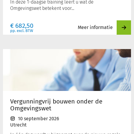
In deze 1-daagse training leert u wat de
Omgevingswet betekent voor...
€
682,50
Meer informatie
pp. excl. BTW
Vergunningvrij
bouwen
onder
de
Omgevingswet
Vergunningvrij bouwen onder de
Omgevingswet
10 september 2026
Utrecht