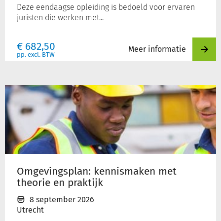
Deze eendaagse opleiding is bedoeld voor ervaren
juristen die werken met...
€
682,50
Meer informatie
pp. excl. BTW
Omgevingsplan:
kennismaken
met
theorie
en
praktijk
Omgevingsplan: kennismaken met
theorie en praktijk
8 september 2026
Utrecht