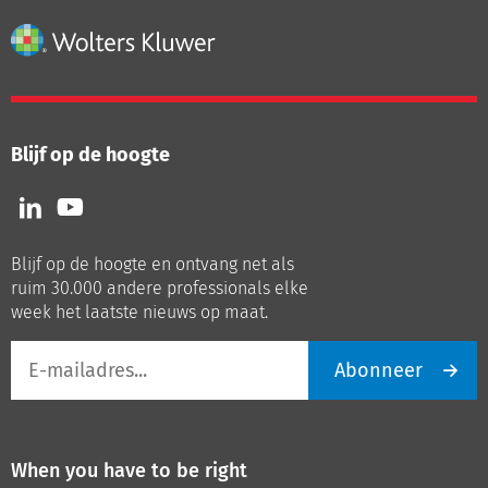
Blijf op de hoogte
Volg
Volg
ons
ons
op
op
Blijf op de hoogte en ontvang net als
LinkedIn
Youtube
ruim 30.000 andere professionals elke
week het laatste nieuws op maat.
E-
Abonneer
mailadres
When you have to be right