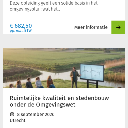
Deze opleiding geeft een solide basis in het
omgevingsplan: wat het...
€
682,50
Meer informatie
pp. excl. BTW
Ruimtelijke
kwaliteit
en
stedenbouw
onder
de
Omgevingswet
Ruimtelijke kwaliteit en stedenbouw
onder de Omgevingswet
8 september 2026
Utrecht