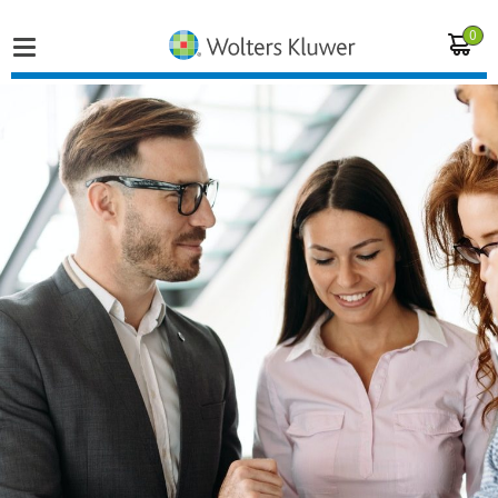
0
Home
Vakgebieden
Actueel
Producten
Opleidingen
Juridisch advies
Inloggen op de kennisbank