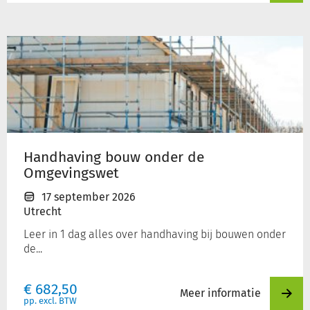
Handhaving
bouw
onder
de
Omgevingswet
Handhaving bouw onder de
Omgevingswet
17 september 2026
Utrecht
Leer in 1 dag alles over handhaving bij bouwen onder
de...
€
682,50
Meer informatie
pp. excl. BTW