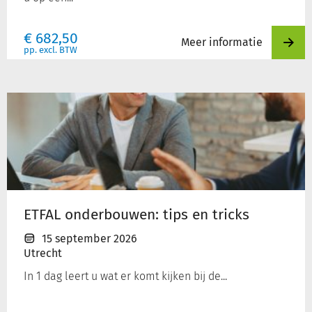
€
682,50
Meer informatie
pp. excl. BTW
ETFAL
onderbouwen:
tips
en
tricks
ETFAL onderbouwen: tips en tricks
15 september 2026
Utrecht
In 1 dag leert u wat er komt kijken bij de...