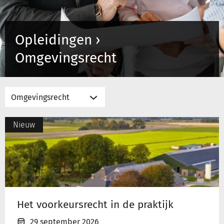
Inloggen
Opleidingen ›
Omgevingsrecht
Registreren
Het
Nieuw
voorkeursrecht
in
de
praktijk
Het voorkeursrecht in de praktijk
29 september 2026