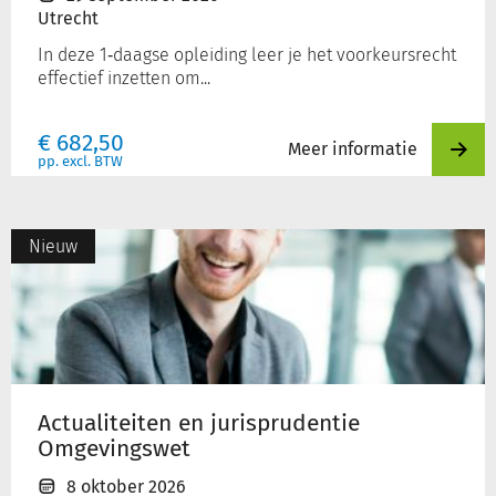
Utrecht
In deze 1‑daagse opleiding leer je het voorkeursrecht
effectief inzetten om...
€
682,50
Meer informatie
pp. excl. BTW
Actualiteiten
Nieuw
en
jurisprudentie
Omgevingswet
Actualiteiten en jurisprudentie
Omgevingswet
8 oktober 2026