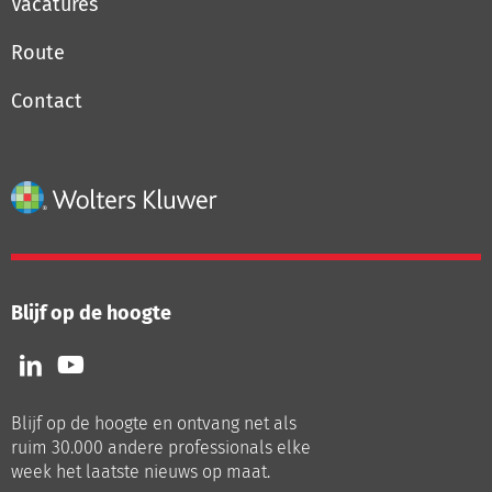
Vacatures
Route
Contact
Blijf op de hoogte
Volg
Volg
ons
ons
op
op
Blijf op de hoogte en ontvang net als
LinkedIn
Youtube
ruim 30.000 andere professionals elke
week het laatste nieuws op maat.