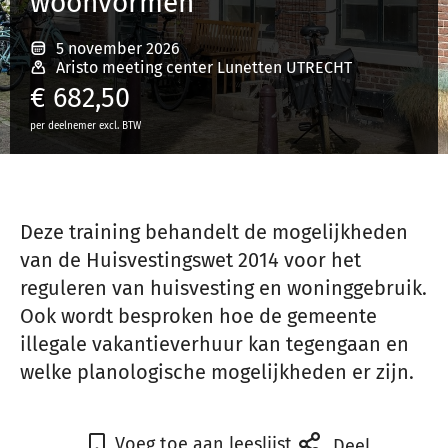
woonvormen
5 november 2026
Inloggen
Aristo meeting center Lunetten UTRECHT
€
682,50
per deelnemer excl. BTW
Registreren
Deze training behandelt de mogelijkheden
van de Huisvestingswet 2014 voor het
reguleren van huisvesting en woninggebruik.
Ook wordt besproken hoe de gemeente
illegale vakantieverhuur kan tegengaan en
welke planologische mogelijkheden er zijn.
Voeg toe aan leeslijst
Deel