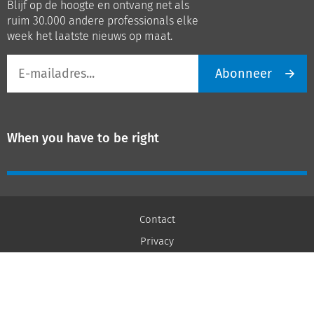
Blijf op de hoogte en ontvang net als
LinkedIn
Youtube
ruim 30.000 andere professionals elke
week het laatste nieuws op maat.
E-
Abonneer
mailadres
When you have to be right
Contact
Privacy
Cookies
AVG
Schrijf u nu in
Disclaimer