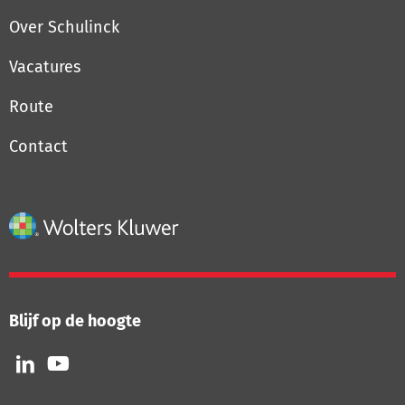
Over Schulinck
Vacatures
Route
Contact
Blijf op de hoogte
Volg
Volg
ons
ons
op
op