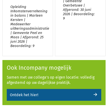
| Gemeente
Overbetuwe |
Opleiding
Afgerond: 30 juni
Inkomstenverrekening
2026 | Beoordeling:
in balans | Marleen
9
Kersten |
Medewerker
uitkeringsadministratie
| Gemeente Peel en
Maas | Afgerond: 25
juni 2026 |
Beoordeling: 9
Ook Incompany mogelijk
Samen met uw collega's op eigen locatie: volledig
afgestemd op uw dagelijkse praktijk.
Ontdek het hier!