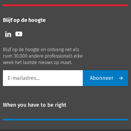
Blijf op de hoogte
Volg
Volg
ons
ons
op
op
Blijf op de hoogte en ontvang net als
LinkedIn
Youtube
ruim 30.000 andere professionals elke
week het laatste nieuws op maat.
E-
Abonneer
mailadres
When you have to be right