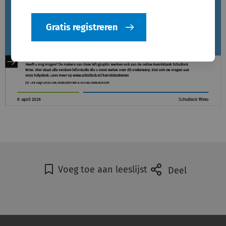
Gratis registreren
Voeg toe aan leeslijst
Deel