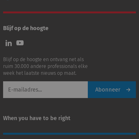
Blijf op de hoogte
Volg
Volg
ons
ons
op
op
Blijf op de hoogte en ontvang net als
LinkedIn
Youtube
ruim 30.000 andere professionals elke
week het laatste nieuws op maat.
E-
Abonneer
mailadres
When you have to be right