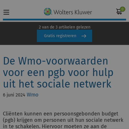
0
2 van de 3 artikelen gelezen
Gratis registreren
Home
De Wmo-voorwaarden
Vakgebieden
voor een pgb voor hulp
Actueel
uit het sociale netwerk
Producten
Wmo
6 juni 2024
Opleidingen
Cliënten kunnen een persoonsgebonden budget
Juridisch advies
(pgb) krijgen om personen uit hun sociale netwerk
in te schakelen. Hiervoor moeten ze aan de
Inloggen op de kennisbank