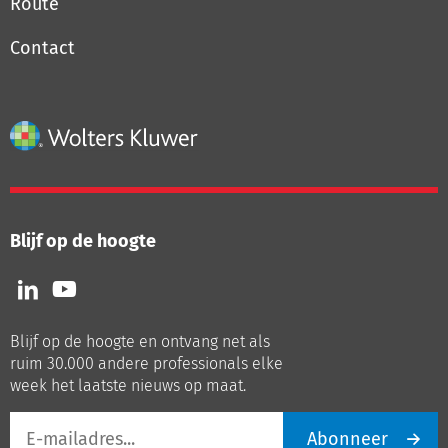
Route
Contact
Blijf op de hoogte
Volg
Volg
ons
ons
op
op
Blijf op de hoogte en ontvang net als
LinkedIn
Youtube
ruim 30.000 andere professionals elke
week het laatste nieuws op maat.
E-
Abonneer
mailadres