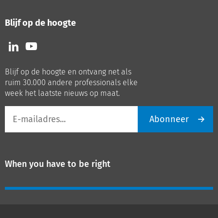
Blijf op de hoogte
Volg
Volg
ons
ons
op
op
Blijf op de hoogte en ontvang net als
LinkedIn
Youtube
ruim 30.000 andere professionals elke
week het laatste nieuws op maat.
E-
Abonneer
mailadres
When you have to be right