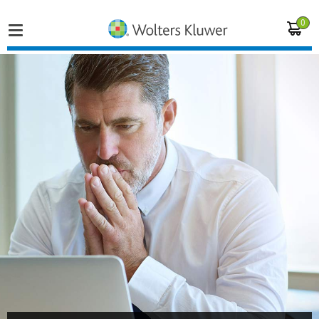
0
Home
Vakgebieden
Actueel
Producten
Opleidingen
Juridisch advies
Inloggen op de kennisbank