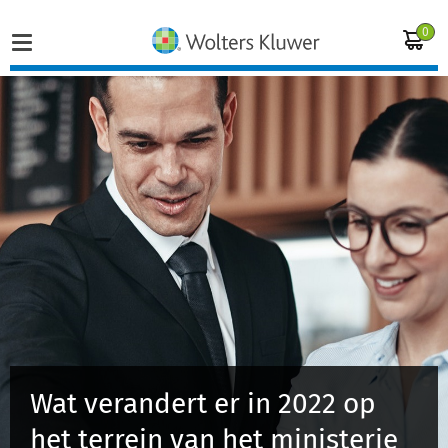
0
Home
Vakgebieden
Actueel
Producten
Opleidingen
Wat verandert er in 2022 op
Juridisch advies
het terrein van het ministerie
Inloggen op de kennisbank