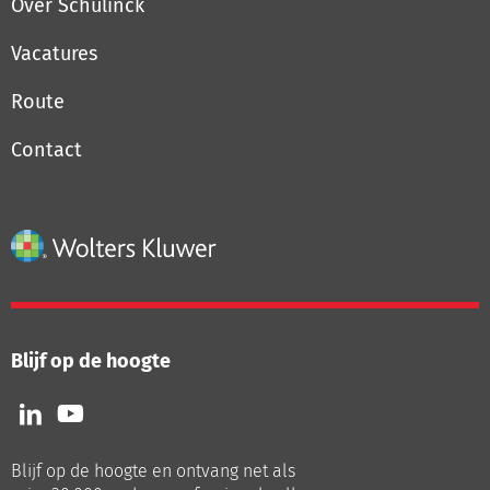
Over Schulinck
Vacatures
Route
Contact
Blijf op de hoogte
Volg
Volg
ons
ons
op
op
Blijf op de hoogte en ontvang net als
LinkedIn
Youtube