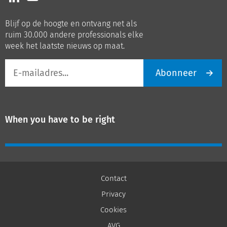
ons
ons
op
op
Blijf op de hoogte en ontvang net als
LinkedIn
Youtube
ruim 30.000 andere professionals elke
week het laatste nieuws op maat.
E-
Abonneer
mailadres
When you have to be right
Contact
Privacy
Cookies
AVG