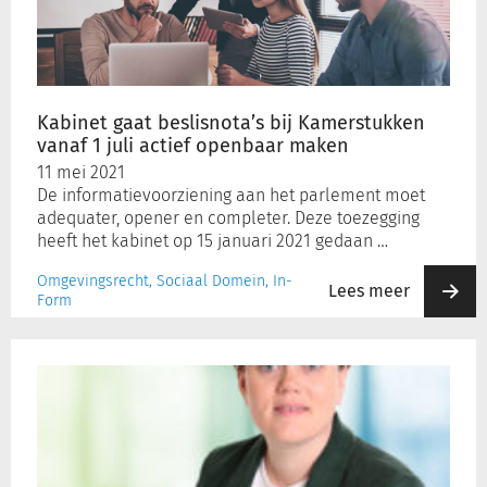
Kamerstukken
vanaf
1
juli
actief
Kabinet gaat beslisnota’s bij Kamerstukken
openbaar
vanaf 1 juli actief openbaar maken
maken
11 mei 2021
De informatievoorziening aan het parlement moet
adequater, opener en completer. Deze toezegging
heeft het kabinet op 15 januari 2021 gedaan …
Omgevingsrecht, Sociaal Domein, In-
Lees meer
Form
Ilse
Ewalds,
online
marketeer