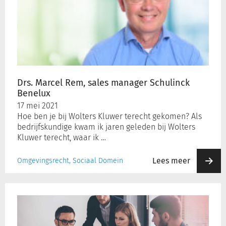
Rem,
sales
manager
Schulinck
Benelux
Drs. Marcel Rem, sales manager Schulinck
Benelux
17 mei 2021
Hoe ben je bij Wolters Kluwer terecht gekomen? Als
bedrijfskundige kwam ik jaren geleden bij Wolters
Kluwer terecht, waar ik …
Lees meer
Omgevingsrecht, Sociaal Domein
Kabinet
gaat
beslisnota’s
bij