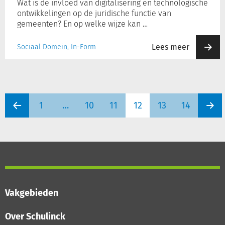
Wat is de invloed van digitalisering en technologische
ontwikkelingen op de juridische functie van
gemeenten? En op welke wijze kan …
Lees meer
Sociaal Domein, In-Form
1
…
10
11
12
13
14
Vakgebieden
Over Schulinck