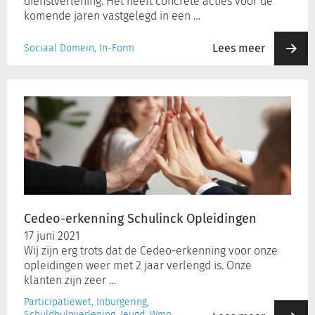
dienstverlening. Het heeft concrete acties voor de
komende jaren vastgelegd in een …
Lees meer
Sociaal Domein, In-Form
Cedeo-
erkenning
Schulinck
Opleidingen
Cedeo-erkenning Schulinck Opleidingen
17 juni 2021
Wij zijn erg trots dat de Cedeo-erkenning voor onze
opleidingen weer met 2 jaar verlengd is. Onze
klanten zijn zeer …
Participatiewet, Inburgering,
Schuldhulpverlening, Jeugd, Wmo,