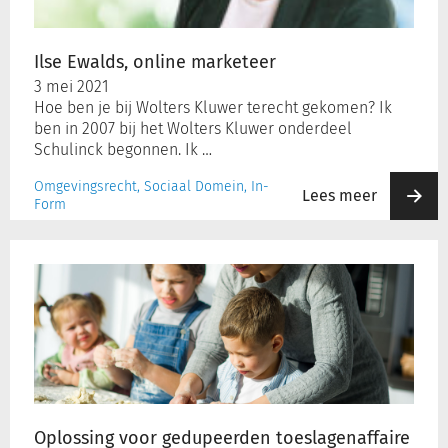
Ilse Ewalds, online marketeer
3 mei 2021
Hoe ben je bij Wolters Kluwer terecht gekomen? Ik
ben in 2007 bij het Wolters Kluwer onderdeel
Schulinck begonnen. Ik …
Omgevingsrecht, Sociaal Domein, In-
Lees meer
Form
Oplossing
voor
gedupeerden
toeslagenaffaire
in
Msnp:
schulden
volledig
overgenomen
Oplossing voor gedupeerden toeslagenaffaire