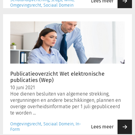
Lees meer
Omgevingsrecht, Sociaal Domein
Publicatieoverzicht
Wet
elektronische
publicaties
(Wep)
Publicatieoverzicht Wet elektronische
publicaties (Wep)
10 juni 2021
Hoe dienen besluiten van algemene strekking,
vergunningen en andere beschikkingen, plannen en
overige overheidsinformatie per 1 juli gepubliceerd
te worden …
Omgevingsrecht, Sociaal Domein, In-
Lees meer
Form