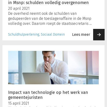
in Msnp: schulden volledig overgenomen
20 april 2021
De overheid neemt ook de schulden van
gedupeerden van de toeslagenaffaire in de Msnp
volledig over. Daarom roept de staatssecretaris …
Lees meer
Schuldhulpverlening, Sociaal Domein
Impact
van
technologie
op
het
werk
van
gemeentejuristen
Impact van technologie op het werk van
gemeentejuristen
15 april 2021