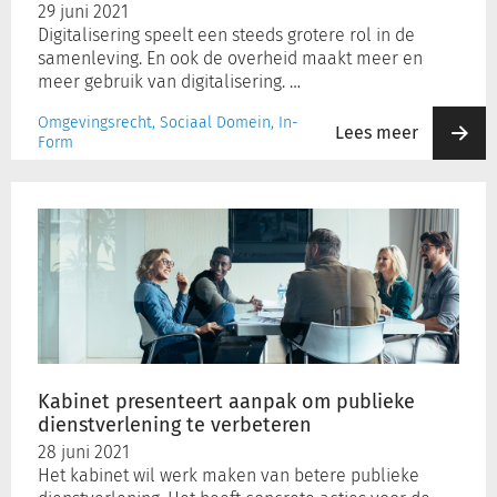
29 juni 2021
der
Digitalisering speelt een steeds grotere rol in de
aan
samenleving. En ook de overheid maakt meer en
voor
meer gebruik van digitalisering. …
di­
gi­
Omgevingsrecht, Sociaal Domein, In-
Lees meer
ta­
Form
li­
se­
Kabinet
rings­
presenteert
wet­
aanpak
ge­
om
ving
publieke
dienstverlening
te
verbeteren
Kabinet presenteert aanpak om publieke
dienstverlening te verbeteren
28 juni 2021
Het kabinet wil werk maken van betere publieke