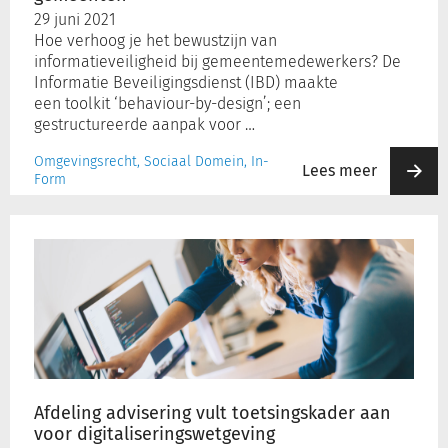
29 juni 2021
Hoe verhoog je het bewustzijn van
informatieveiligheid bij gemeentemedewerkers? De
Informatie Beveiligingsdienst (IBD) maakte
een toolkit ‘behaviour-by-design’; een
gestructureerde aanpak voor …
Omgevingsrecht, Sociaal Domein, In-
Lees meer
Form
Af­
de­
ling
ad­
vi­
se­
ring
vult
toet­
Af­de­ling ad­vi­se­ring vult toet­sings­ka­der aan
sings­
voor di­gi­ta­li­se­rings­wet­ge­ving
ka­