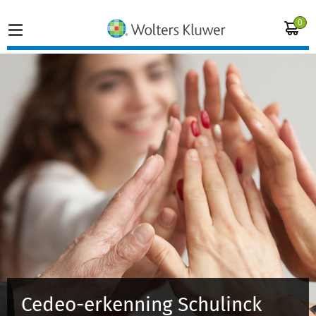
0
Home
Vakgebieden
Actueel
Producten
Opleidingen
Juridisch advies
Cedeo-erkenning Schulinck
Inloggen op de kennisbank