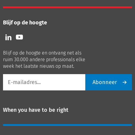
Blijf op de hoogte
Volg
Volg
ons
ons
op
op
Blijf op de hoogte en ontvang net als
LinkedIn
Youtube
ruim 30.000 andere professionals elke
week het laatste nieuws op maat.
E-
Abonneer
mailadres
When you have to be right