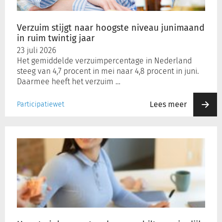
in
ruim
twintig
Verzuim stijgt naar hoogste niveau junimaand
jaar
in ruim twintig jaar
23 juli 2026
Het gemiddelde verzuimpercentage in Nederland
steeg van 4,7 procent in mei naar 4,8 procent in juni.
Daarmee heeft het verzuim …
Lees meer
Participatiewet
Hoogte
inkomenstoeslag
verschilt
aanzienlijk
per
gemeente