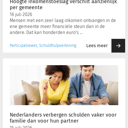
Hoogte inkomenstoeslag verschilt aanzienlijk
per gemeente
16 juli 2026
Mensen met een zeer laag inkomen ontvangen in de
ene gemeente meer financiële steun dan in de
andere. Dat kan honderden euro's …
Lees meer
Participatiewet, Schuldhulpverlening
Nederlanders
verbergen
schulden
vaker
voor
familie
dan
voor
hun
Nederlanders verbergen schulden vaker voor
partner
familie dan voor hun partner
15 juli 2026