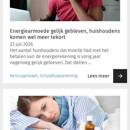
komen
wel
meer
tekort
Energiearmoede gelijk gebleven, huishoudens
komen wel meer tekort
23 juli 2026
Het aantal huishoudens dat moeite had met het
betalen van de energierekening is vorig jaar
nagenoeg gelijk gebleven. Dat stellen …
Lees meer
Participatiewet, Schuldhulpverlening
Verzuim
stijgt
naar
hoogste
niveau
junimaand