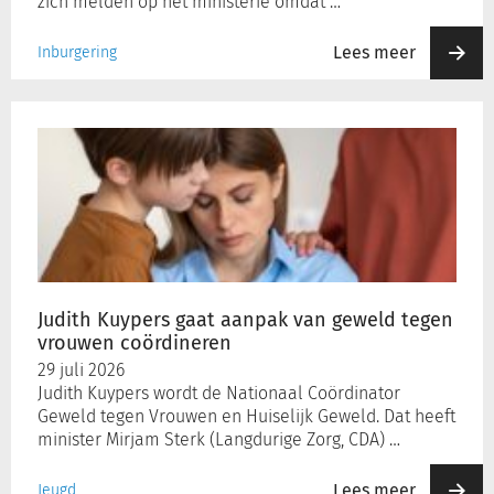
zich melden op het ministerie omdat …
Lees meer
Inburgering
Judith
Kuypers
gaat
aanpak
van
geweld
tegen
vrouwen
coördineren
Judith Kuypers gaat aanpak van geweld tegen
vrouwen coördineren
29 juli 2026
Judith Kuypers wordt de Nationaal Coördinator
Geweld tegen Vrouwen en Huiselijk Geweld. Dat heeft
minister Mirjam Sterk (Langdurige Zorg, CDA) …
Lees meer
Jeugd