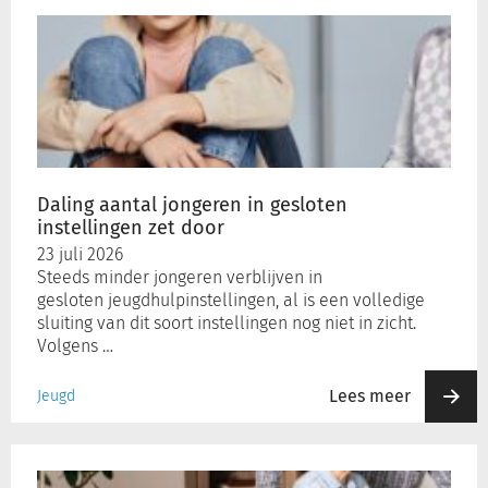
Daling
aantal
jongeren
in
gesloten
instellingen
zet
door
Daling aantal jongeren in gesloten
instellingen zet door
23 juli 2026
Steeds minder jongeren verblijven in
gesloten jeugdhulpinstellingen, al is een volledige
sluiting van dit soort instellingen nog niet in zicht.
Volgens …
Lees meer
Jeugd
Onderzoek:
ruime