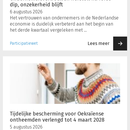
dip, onzekerheid blijft
6 augustus 2026
Het vertrouwen van ondernemers in de Nederlandse
economie is duidelijk verbeterd aan het begin van
het derde kwartaal vergeleken met …
Lees meer
Participatiewet
Tijdelijke
bescherming
voor
Oekraïense
ontheemden
verlengd
tot
4
maart
Tijdelijke bescherming voor Oekraïense
2028
ontheemden verlengd tot 4 maart 2028
5 augustus 2026