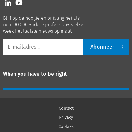
Volg
Volg
ons
ons
op
op
Blijf op de hoogte en ontvang net als
LinkedIn
Youtube
ruim 30.000 andere professionals elke
week het laatste nieuws op maat.
E-
Abonneer
mailadres
When you have to be right
Contact
Privacy
Cookies