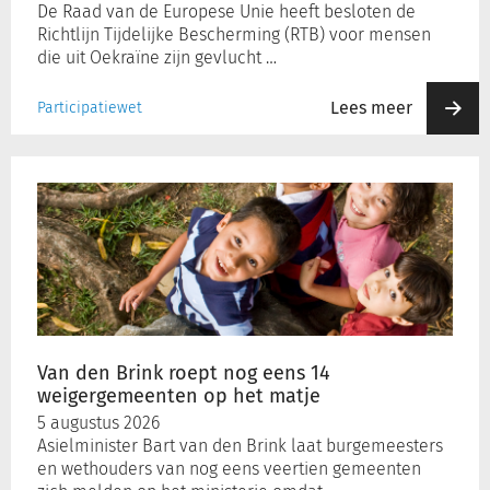
De Raad van de Europese Unie heeft besloten de
Richtlijn Tijdelijke Bescherming (RTB) voor mensen
die uit Oekraïne zijn gevlucht …
Lees meer
Participatiewet
Van
den
Brink
roept
nog
eens
14
weigergemeenten
op
Van den Brink roept nog eens 14
het
weigergemeenten op het matje
matje
5 augustus 2026
Asielminister Bart van den Brink laat burgemeesters
en wethouders van nog eens veertien gemeenten