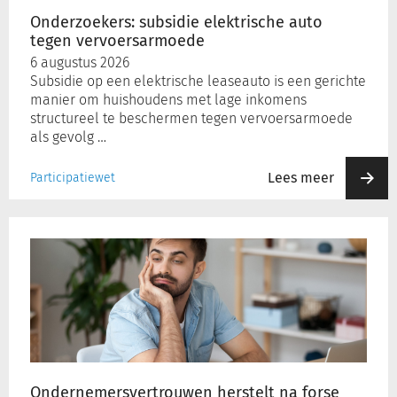
Onderzoekers: subsidie elektrische auto
tegen vervoersarmoede
Inloggen
6 augustus 2026
Subsidie op een elektrische leaseauto is een gerichte
manier om huishoudens met lage inkomens
Registreren
structureel te beschermen tegen vervoersarmoede
als gevolg …
Lees meer
Participatiewet
Ondernemersvertrouwen
herstelt
na
forse
dip,
onzekerheid
blijft
Ondernemersvertrouwen herstelt na forse