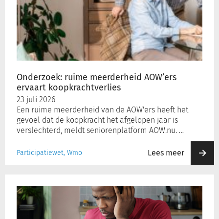
meerderheid
AOW’ers
ervaart
koopkrachtverlies
Onderzoek: ruime meerderheid AOW’ers
ervaart koopkrachtverlies
23 juli 2026
Een ruime meerderheid van de AOW'ers heeft het
gevoel dat de koopkracht het afgelopen jaar is
verslechterd, meldt seniorenplatform AOW.nu. …
Lees meer
Participatiewet, Wmo
Energiearmoede
gelijk
gebleven,
huishoudens