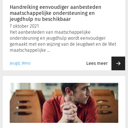
beschikbaar
Handreiking eenvoudiger aanbesteden
maatschappelijke ondersteuning en
Inloggen
jeugdhulp nu beschikbaar
7 oktober 2021
Het aanbesteden van maatschappelijke
Registreren
ondersteuning en jeugdhulp wordt eenvoudiger
gemaakt met een wijzing van de Jeugdwet en de Wet
maatschappelijke …
Lees meer
Jeugd, Wmo
Nieuwe
werkwijzen
voor
Wmo-
cliënten
overgang
Wlz
(GGZ)