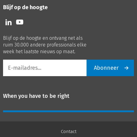
Blijf op de hoogte
Volg
Volg
ons
ons
op
op
Blijf op de hoogte en ontvang net als
LinkedIn
Youtube
ruim 30.000 andere professionals elke
week het laatste nieuws op maat.
E-
Abonneer
mailadres
When you have to be right
Contact