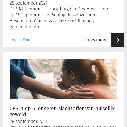
28 september 2021
De VNG-commissie Zorg, Jeugd en Onderwijs stelde
op 16 september de Richtlijn tussenvormen
Beschermd Wonen vast. Deze richtlijn helpt
gemeenten en …
Lees meer
Jeugd, Wmo
CBS:
1
op
5
jongeren
slachtoffer
van
huiselijk
geweld
CBS: 1 op 5 jongeren slachtoffer van huiselijk
geweld
28 september 2021