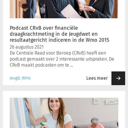
in
de
Jeugdwet
en
Podcast CRvB over financiële
resultaatgericht
draagkrachtmeting in de Jeugdwet en
indiceren
resultaatgericht indiceren in de Wmo 2015
in
26 augustus 2021
de
De Centrale Raad voor Beroep (CRvB) heeft een
Wmo
podcast gemaakt over 2 interessante uitspraken. De
2015
CRvB maakt podcasten om te …
Lees meer
Jeugd, Wmo
VWS
spreekt
gemeenten
aan
die
een