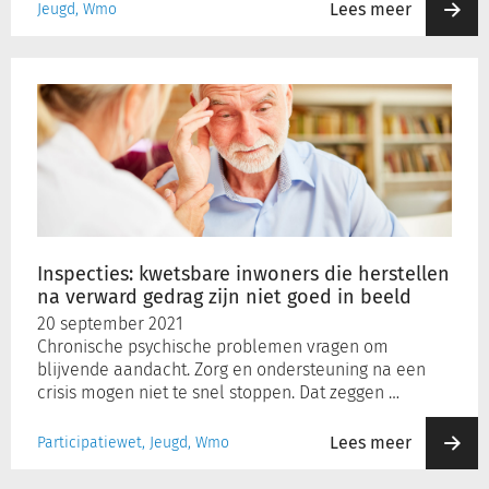
Lees meer
Jeugd, Wmo
Inspecties:
kwetsbare
inwoners
die
herstellen
na
verward
gedrag
zijn
Inspecties: kwetsbare inwoners die herstellen
niet
na verward gedrag zijn niet goed in beeld
goed
20 september 2021
in
Chronische psychische problemen vragen om
beeld
blijvende aandacht. Zorg en ondersteuning na een
crisis mogen niet te snel stoppen. Dat zeggen …
Lees meer
Participatiewet, Jeugd, Wmo