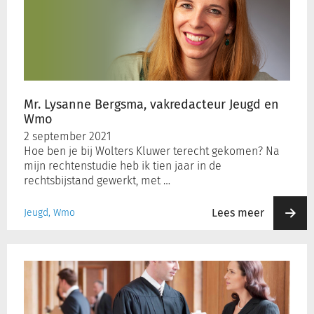
Bergsma,
vakredacteur
Jeugd
en
Wmo
Mr. Lysanne Bergsma, vakredacteur Jeugd en
Wmo
2 september 2021
Hoe ben je bij Wolters Kluwer terecht gekomen? Na
mijn rechtenstudie heb ik tien jaar in de
rechtsbijstand gewerkt, met …
Lees meer
Jeugd, Wmo
Podcast
CRvB
over
financiële
draagkrachtmeting