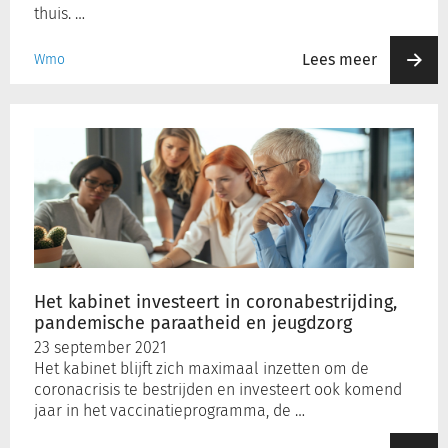
thuis. …
Lees meer
Wmo
Het
kabinet
investeert
in
coronabestrijding,
pandemische
paraatheid
en
jeugdzorg
Het kabinet investeert in coronabestrijding,
pandemische paraatheid en jeugdzorg
23 september 2021
Het kabinet blijft zich maximaal inzetten om de
coronacrisis te bestrijden en investeert ook komend
jaar in het vaccinatieprogramma, de …