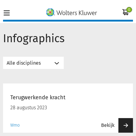
0
Infographics
Home
Vakgebieden
Actueel
Terugwerkende
Producten
kracht
Terugwerkende kracht
Opleidingen
28 augustus 2023
Juridisch advies
Bekijk
Wmo
Inloggen op de kennisbank