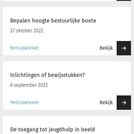
Bepalen
hoogte
Bepalen hoogte bestuurlijke boete
bestuurlijke
boete
27 oktober 2022
Bekijk
Participatiewet
Inlichtingen
of
Inlichtingen of bewijsstukken?
bewijsstukken?
6 september 2022
Bekijk
Participatiewet
De
toegang
De toegang tot jeugdhulp in beeld
tot