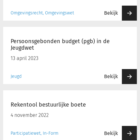
Bekijk
Omgevingsrecht, Omgevingswet
Persoonsgebonden
budget
Persoonsgebonden budget (pgb) in de
(pgb)
Jeugdwet
in
de
13 april 2023
Jeugdwet
Bekijk
Jeugd
Rekentool
bestuurlijke
Rekentool bestuurlijke boete
boete
4 november 2022
Bekijk
Participatiewet, In-Form