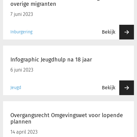
en
overige migranten
gezins-
en
7 juni 2023
overige
migranten
Bekijk
Inburgering
Infographic
Jeugdhulp
Infographic Jeugdhulp na 18 jaar
na
18
6 juni 2023
jaar
Bekijk
Jeugd
Overgangsrecht
Omgevingswet
Overgangsrecht Omgevingswet voor lopende
voor
plannen
lopende
plannen
14 april 2023