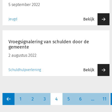
jeugdhulp
5 september 2022
in
beeld
Bekijk
Jeugd
Vroegsignalering
van
Vroegsignalering van schulden door de
schulden
gemeente
door
de
2 augustus 2022
gemeente
Bekijk
Schuldhulpverlening
1
2
3
4
5
6
…
11