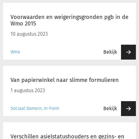
Voorwaarden
en
Voorwaarden en weigeringsgronden pgb in de
weigeringsgronden
Inloggen
Wmo 2015
pgb
in
10 augustus 2023
de
Registreren
Wmo
Bekijk
Wmo
2015
Van
papierwinkel
Van papierwinkel naar slimme formulieren
naar
slimme
1 augustus 2023
formulieren
Bekijk
Sociaal Domein, In-Form
Verschillen
asielstatushouders
Verschillen asielstatushouders en gezins- en