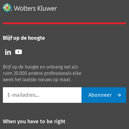
Blijf op de hoogte
Volg
Volg
ons
ons
op
op
Blijf op de hoogte en ontvang net als
LinkedIn
Youtube
ruim 30.000 andere professionals elke
week het laatste nieuws op maat.
E-
Abonneer
mailadres
When you have to be right