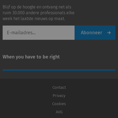
op
op
Blijf op de hoogte en ontvang net als
LinkedIn
Youtube
ruim 30.000 andere professionals elke
week het laatste nieuws op maat.
E-
Abonneer
mailadres
When you have to be right
Contact
Privacy
Cookies
AVG