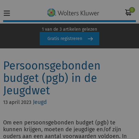
0
1 van de 3 artikelen gelezen
Gratis registreren
Home
Persoonsgebonden
Vakgebieden
budget (pgb) in de
Actueel
Jeugdwet
Producten
Jeugd
13 april 2023
Opleidingen
Om een persoonsgebonden budget (pgb) te
Juridisch advies
kunnen krijgen, moeten de jeugdige en/of zijn
ouders aan een aantal voorwaarden voldoen. In
Inloggen op de kennisbank