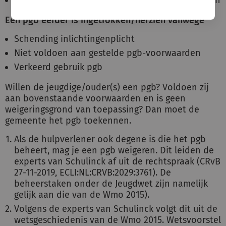
Jeugdige/ouders kunnen prijsverschil zelf betalen
Een pgb eerder is ingetrokken/herzien vanwege
Schending inlichtingenplicht
Niet voldoen aan gestelde pgb-voorwaarden
Verkeerd gebruik pgb
Willen de jeugdige/ouder(s) een pgb? Voldoen zij
aan bovenstaande voorwaarden en is geen
weigeringsgrond van toepassing? Dan moet de
gemeente het pgb toekennen.
Als de hulpverlener ook degene is die het pgb
beheert, mag je een pgb weigeren. Dit leiden de
experts van Schulinck af uit de rechtspraak (CRvB
27-11-2019, ECLI:NL:CRVB:2029:3761). De
beheerstaken onder de Jeugdwet zijn namelijk
gelijk aan die van de Wmo 2015).
Volgens de experts van Schulinck volgt dit uit de
wetsgeschiedenis van de Wmo 2015. Wetsvoorstel