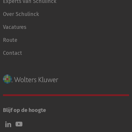
Experts van Schulinck
Over Schulinck
Vacatures
Route
Contact
Blijf op de hoogte
Volg
Volg
ons
ons