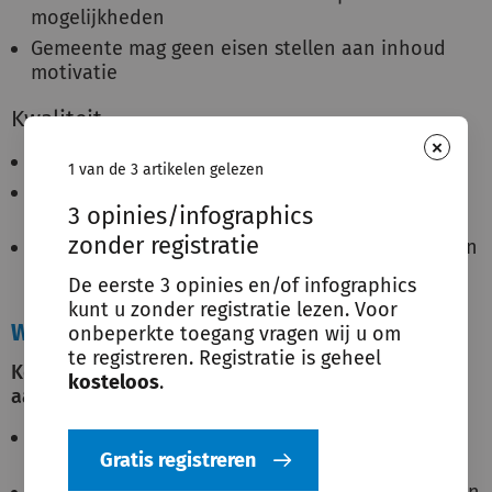
mogelijkheden
Gemeente mag geen eisen stellen aan inhoud
motivatie
Kwaliteit
×
Passende oplossing voor hulpvraag
1 van de 3 artikelen gelezen
Landelijke inspectie toetst kwaliteit
3 opinies/infographics
professionals
zonder registratie
Gemeente kan beleid maken voor kwaliteitseisen
niet professional
De eerste 3 opinies en/of infographics
kunt u zonder registratie lezen. Voor
Weigeringsgronden
onbeperkte toegang vragen wij u om
te registreren. Registratie is geheel
Kosten voor pgb zijn hoger dan passend natura
kosteloos
.
aanbod
Weigeren voor deel kosten hoger dan natura-
Gratis registreren
aanbod