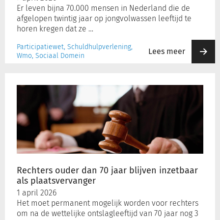
Er leven bijna 70.000 mensen in Nederland die de
afgelopen twintig jaar op jongvolwassen leeftijd te
horen kregen dat ze …
Participatiewet, Schuldhulpverlening,
Lees meer
Wmo, Sociaal Domein
Rechters
ouder
dan
70
jaar
blijven
inzetbaar
als
plaatsvervanger
Rechters ouder dan 70 jaar blijven inzetbaar
als plaatsvervanger
1 april 2026
Het moet permanent mogelijk worden voor rechters
om na de wettelijke ontslagleeftijd van 70 jaar nog 3