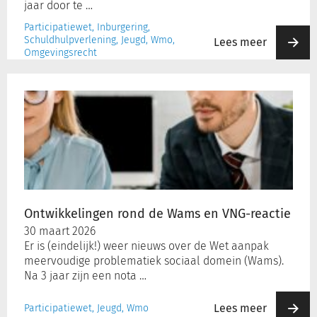
jaar door te …
Participatiewet, Inburgering,
Schuldhulpverlening, Jeugd, Wmo,
Lees meer
Omgevingsrecht
Ontwikkelingen
rond
de
Wams
en
VNG-
reactie
Ontwikkelingen rond de Wams en VNG-reactie
30 maart 2026
Er is (eindelijk!) weer nieuws over de Wet aanpak
meervoudige problematiek sociaal domein (Wams).
Na 3 jaar zijn een nota …
Lees meer
Participatiewet, Jeugd, Wmo