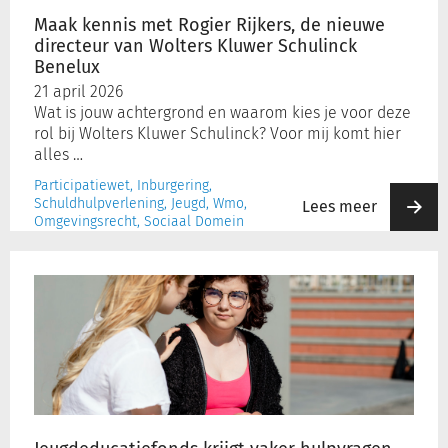
van
Maak kennis met Rogier Rijkers, de nieuwe
Wolters
directeur van Wolters Kluwer Schulinck
Kluwer
Inloggen
Benelux
Schulinck
21 april 2026
Benelux
Wat is jouw achtergrond en waarom kies je voor deze
Registreren
rol bij Wolters Kluwer Schulinck? Voor mij komt hier
alles …
Participatiewet, Inburgering,
Schuldhulpverlening, Jeugd, Wmo,
Lees meer
Omgevingsrecht, Sociaal Domein
Jeugdeducatiefonds
krijgt
vaker
hulpvragen
voor
dakloze
kinderen