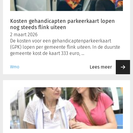
flink
uiteen
Kosten gehandicapten parkeerkaart lopen
nog steeds flink uiteen
2 maart 2026
De kosten voor een gehandicaptenparkeerkaart
(GPK) lopen per gemeente flink uiteen. In de duurste
gemeente kost de kaart 333 euro, …
Lees meer
Wmo
Bushalte
slecht
toegankelijk
voor
mensen
met
beperking