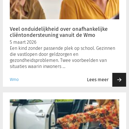
cliëntondersteuning
vanuit
de
Wmo
Veel onduidelijkheid over onafhankelijke
cliëntondersteuning vanuit de Wmo
5 maart 2026
Een kind zonder passende plek op school. Gezinnen
die vastlopen door geldzorgen en
gezondheidsproblemen. Twee voorbeelden van
situaties waarin inwoners …
Lees meer
Wmo
Kosten
gehandicapten
parkeerkaart
lopen
nog
steeds