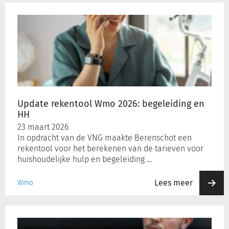
Update
rekentool
Wmo
2026:
begeleiding
en
HH
Update rekentool Wmo 2026: begeleiding en
HH
23 maart 2026
In opdracht van de VNG maakte Berenschot een
rekentool voor het berekenen van de tarieven voor
huishoudelijke hulp en begeleiding …
Lees meer
Wmo
Meer
dan