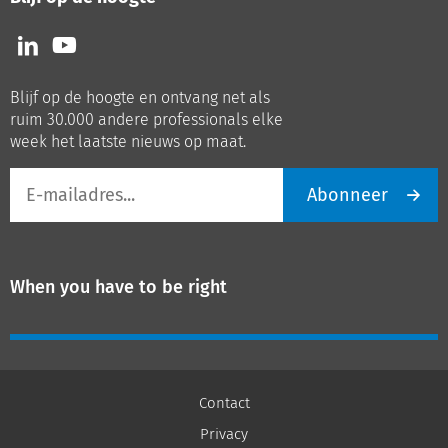
Volg
Volg
ons
ons
op
op
Blijf op de hoogte en ontvang net als
LinkedIn
Youtube
ruim 30.000 andere professionals elke
week het laatste nieuws op maat.
E-
Abonneer
mailadres
When you have to be right
Contact
Privacy