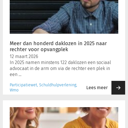
honderd
daklozen
in
2025
naar
rechter
voor
Meer dan honderd daklozen in 2025 naar
opvangplek
rechter voor opvangplek
12 maart 2026
In 2025 namen minstens 122 daklozen een sociaal
advocaat in de arm om via de rechter een plek in
een …
Participatiewet, Schuldhulpverlening,
Lees meer
Wmo
Veel
onduidelijkheid
over
onafhankelijke