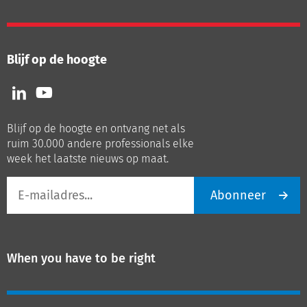
Blijf op de hoogte
Volg
Volg
ons
ons
op
op
Blijf op de hoogte en ontvang net als
LinkedIn
Youtube
ruim 30.000 andere professionals elke
week het laatste nieuws op maat.
E-
Abonneer
mailadres
When you have to be right