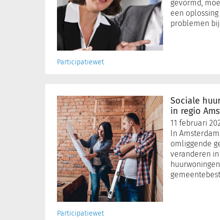
gemeenten
gevormd, moe
oplossen
een oplossing
problemen bij
Participatiewet
Sociale
huur
Sociale huu
wordt
in regio Am
bereikbaarder
11 februari 20
in
In Amsterdam 
regio
omliggende ge
Amsterdam
veranderen in 
huurwoningen.
gemeentebestu
Participatiewet