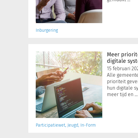
Wet
inburgering’
Inburgering
Meer
prioriteit
Meer priorit
voor
digitale sy
beveiliging
15 februari 20
digitale
Alle gemeent
systemen
prioriteit gev
gemeenten
hun digitale 
meer tijd en …
Participatiewet, Jeugd, In-Form