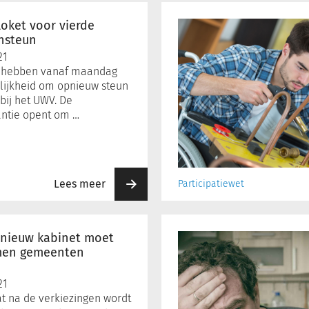
Eerste
collectieve
oket voor vierde
arbeidsovereenkomst
nsteun
voor
21
arbeidsbeperkten
 hebben vanaf maandag
ijkheid om opnieuw steun
bij het UWV. De
antie opent om …
Lees meer
Participatiewet
CBS:
iets
 nieuw kabinet moet
meer
men gemeenten
faillissementen
in
21
januari
at na de verkiezingen wordt