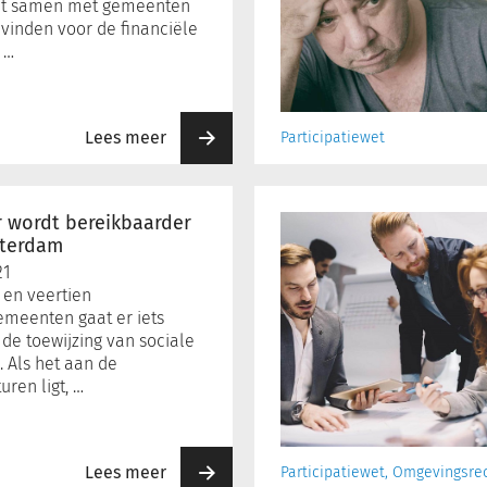
t samen met gemeenten
 vinden voor de financiële
 …
Lees meer
Participatiewet
Gemeente
niet
r wordt bereikbaarder
altijd
sterdam
blij
21
met
en veertien
werk
meenten gaat er iets
rekenkamer
de toewijzing van sociale
 Als het aan de
ren ligt, …
Lees meer
Participatiewet, Omgevingsre