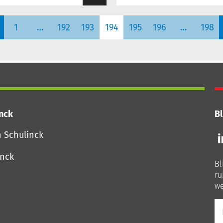
1
…
192
193
194
195
196
…
198
inck
Bl
Vo
n Schulinck
o
o
inck
Bl
Li
ru
we
E-
ma