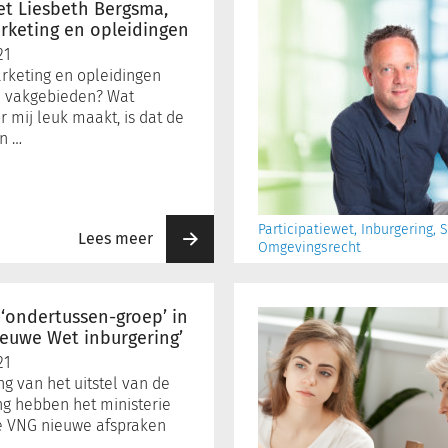
met
et Liesbeth Bergsma,
mr.
keting en opleidingen
Erik
21
Boersma,
keting en opleidingen
Content
e vakgebieden? Wat
Manager
 mij leuk maakt, is dat de
n …
Participatiewet, Inburgering,
Lees meer
Omgevingsrecht
Handvatten
gemeenten
 ‘ondertussen-groep’ in
voor
ieuwe Wet inburgering’
inrichten
21
toezichtstaken
g van het uitstel van de
Jeugdwet
ng hebben het ministerie
online
e VNG nieuwe afspraken