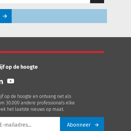
ijf op de hoogte
lg
Volg
ns
ons
p
op
ijf op de hoogte en ontvang net als
nkedIn
Youtube
im 30.000 andere professionals elke
ek het laatste nieuws op maat.
Abonneer
iladres