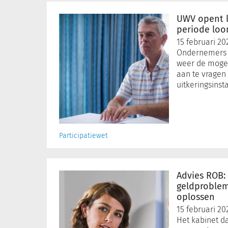
UWV
opent
UWV opent l
loket
periode loo
voor
15 februari 20
vierde
Ondernemers
periode
weer de mogel
loonsteun
aan te vragen 
uitkeringsinst
Participatiewet
Advies
ROB:
Advies ROB:
nieuw
geldproble
kabinet
oplossen
moet
15 februari 20
geldproblemen
Het kabinet d