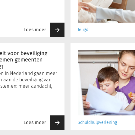
Lees meer
Jeugd
Adempauze
voor
eit voor beveiliging
toeslagouders
stemen gemeenten
met
21
schulden
en in Nederland gaan meer
en aan de beveiliging van
systemen: meer aandacht,
Lees meer
Schuldhulpverlening