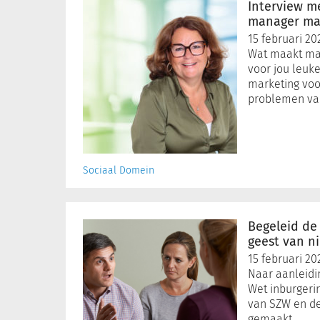
met
Interview m
Liesbeth
manager mar
Bergsma,
15 februari 20
manager
Wat maakt mar
marketing
voor jou leuk
en
marketing voor
opleidingen
problemen va
Sociaal Domein
Begeleid
de
Begeleid de
‘ondertussen-
geest van n
groep’
15 februari 20
in
Naar aanleidin
geest
Wet inburgeri
van
van SZW en d
nieuwe
gemaakt …