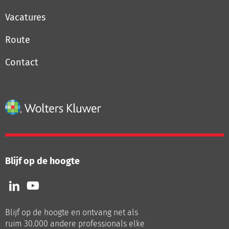
Vacatures
Route
Contact
Blijf op de hoogte
Volg
Volg
ons
ons
op
op
Blijf op de hoogte en ontvang net als
LinkedIn
Youtube
ruim 30.000 andere professionals elke