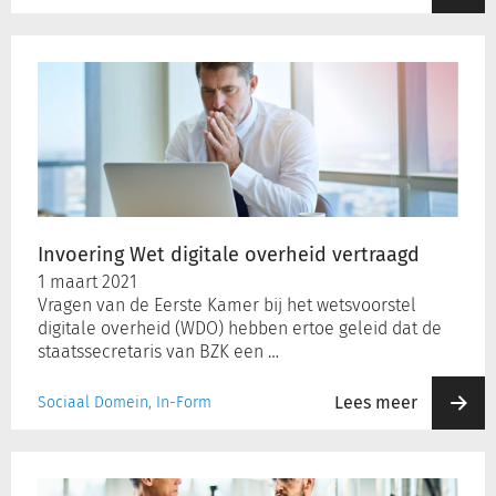
Invoering
Wet
digitale
overheid
vertraagd
Invoering Wet digitale overheid vertraagd
1 maart 2021
Vragen van de Eerste Kamer bij het wetsvoorstel
digitale overheid (WDO) hebben ertoe geleid dat de
staatssecretaris van BZK een …
Lees meer
Sociaal Domein, In-Form
Robotisering
en