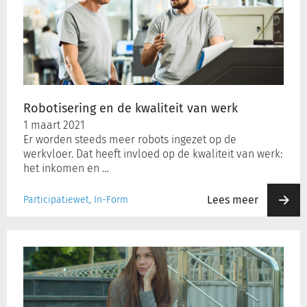
de
kwaliteit
van
werk
Robotisering en de kwaliteit van werk
1 maart 2021
Er worden steeds meer robots ingezet op de
werkvloer. Dat heeft invloed op de kwaliteit van werk:
het inkomen en …
Lees meer
Participatiewet, In-Form
Ruim
3
procent
meer
bijstandsontvangers