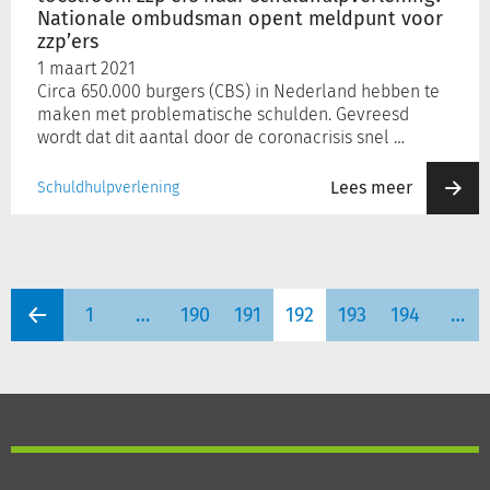
ombudsman
Nationale ombudsman opent meldpunt voor
opent
zzp’ers
meldpunt
1 maart 2021
voor
Circa 650.000 burgers (CBS) in Nederland hebben te
zzp’ers
maken met problematische schulden. Gevreesd
wordt dat dit aantal door de coronacrisis snel …
Lees meer
Schuldhulpverlening
1
…
190
191
192
193
194
…