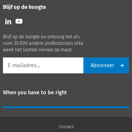
Blijf op de hoogte
Volg
Volg
ons
ons
op
op
Blijf op de hoogte en ontvang net als
LinkedIn
Youtube
ruim 30.000 andere professionals elke
week het laatste nieuws op maat.
E-
Abonneer
mailadres
When you have to be right
Contact