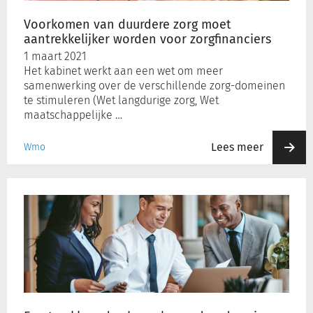
voor
zorgfinanciers
Voorkomen van duurdere zorg moet
aantrekkelijker worden voor zorgfinanciers
1 maart 2021
Het kabinet werkt aan een wet om meer
samenwerking over de verschillende zorg-domeinen
te stimuleren (Wet langdurige zorg, Wet
maatschappelijke …
Lees meer
Wmo
Eerste
akkoord
gehomologeerd
onder
nieuwe
Wet
Homologatie
Onderhands
Akkoord