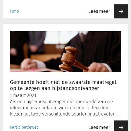
Lees meer
Wmo
Gemeente
hoeft
niet
de
zwaarste
maatregel
op
te
leggen
Gemeente hoeft niet de zwaarste maatregel
aan
op te leggen aan bijstandsontvanger
bijstandsontvanger
1 maart 2021
Als een bijstandsontvanger niet meewerkt aan re-
integratie naar betaald werk en een college kan
kiezen uit twee verschillende soorten maatregelen, …
Lees meer
Participatiewet