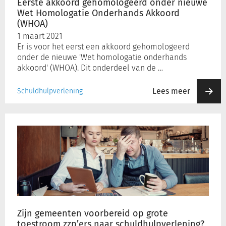
Eerste akkoord gehomologeerd onder nieuwe
(WHOA)
Wet Homologatie Onderhands Akkoord
(WHOA)
1 maart 2021
Er is voor het eerst een akkoord gehomologeerd
onder de nieuwe 'Wet homologatie onderhands
akkoord' (WHOA). Dit onderdeel van de …
Lees meer
Schuldhulpverlening
Zijn
gemeenten
voorbereid
op
grote
toestroom
zzp’ers
naar
schuldhulpverlening?
Zijn gemeenten voorbereid op grote
Nationale
toestroom zzp’ers naar schuldhulpverlening?