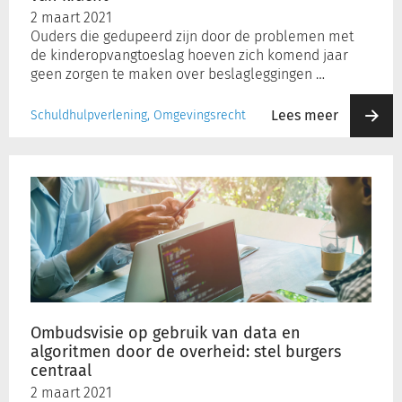
2 maart 2021
Ouders die gedupeerd zijn door de problemen met
de kinderopvangtoeslag hoeven zich komend jaar
geen zorgen te maken over beslagleggingen …
Lees meer
Schuldhulpverlening, Omgevingsrecht
Ombudsvisie
op
gebruik
van
data
en
algoritmen
door
de
Ombudsvisie op gebruik van data en
overheid:
algoritmen door de overheid: stel burgers
stel
centraal
burgers
2 maart 2021
centraal