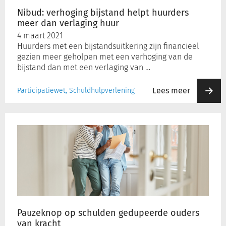
huur
Nibud: verhoging bijstand helpt huurders
meer dan verlaging huur
Inloggen
4 maart 2021
Huurders met een bijstandsuitkering zijn financieel
gezien meer geholpen met een verhoging van de
Registreren
bijstand dan met een verlaging van …
Lees meer
Participatiewet, Schuldhulpverlening
Pauzeknop
op
schulden
gedupeerde
ouders
van
kracht
Pauzeknop op schulden gedupeerde ouders
van kracht