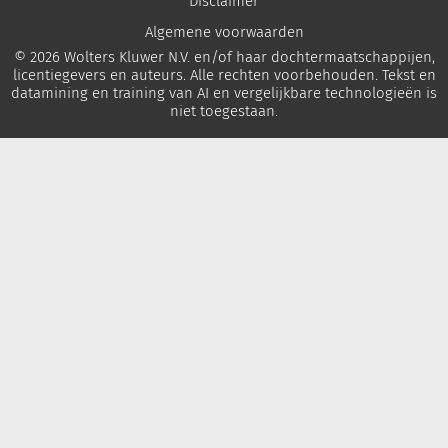
Disclaimer
Algemene voorwaarden
© 2026 Wolters Kluwer N.V. en/of haar dochtermaatschappijen,
licentiegevers en auteurs. Alle rechten voorbehouden. Tekst en
datamining en training van AI en vergelijkbare technologieën is
niet toegestaan.