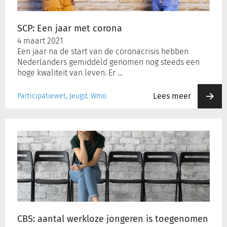
SCP: Een jaar met corona
4 maart 2021
Een jaar na de start van de coronacrisis hebben
Nederlanders gemiddeld genomen nog steeds een
hoge kwaliteit van leven. Er …
Lees meer
Participatiewet, Jeugd, Wmo
CBS:
aantal
werkloze
jongeren
is
toegenomen
CBS: aantal werkloze jongeren is toegenomen