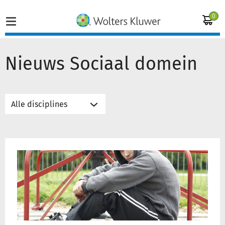
0
Nieuws Sociaal domein
Home
Vakgebieden
Actueel
Psychische
Producten
zorg
jongeren
‘volledig
Opleidingen
overgelopen’
in
Juridisch advies
coronacrisis
Inloggen op de kennisbank