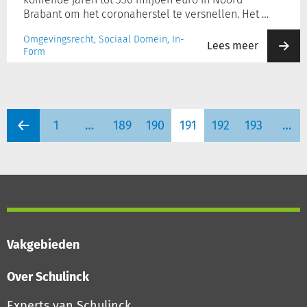
Brabant om het coronaherstel te versnellen. Het …
Omgevingsrecht, Sociaal Domein, In-
Lees meer
Form
1
…
189
190
191
192
193
…
Vakgebieden
Over Schulinck
Experts van Schulinck