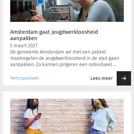
Amsterdam gaat jeugdwerkloosheid
aanpakken
5 maart 2021
De gemeente Amsterdam wil met een pakket
maatregelen de jeugdwerkloosheid in de stad gaan
aanpakken. Zo kunnen jongeren een individueel …
Lees meer
Participatiewet
SCP:
Een
jaar
met
corona