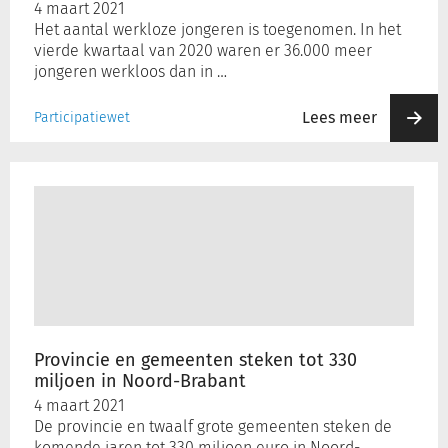
4 maart 2021
Het aantal werkloze jongeren is toegenomen. In het
vierde kwartaal van 2020 waren er 36.000 meer
jongeren werkloos dan in …
Lees meer
Participatiewet
Provincie
en
gemeenten
steken
tot
330
miljoen
in
Noord-
Provincie en gemeenten steken tot 330
Brabant
miljoen in Noord-Brabant
4 maart 2021
De provincie en twaalf grote gemeenten steken de
komende jaren tot 330 miljoen euro in Noord-