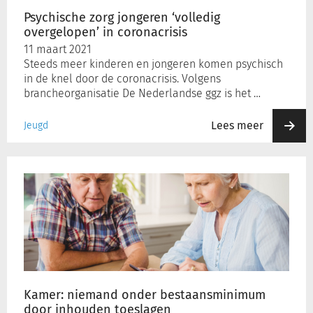
Psychische zorg jongeren ‘volledig
overgelopen’ in coronacrisis
Inloggen
11 maart 2021
Steeds meer kinderen en jongeren komen psychisch
in de knel door de coronacrisis. Volgens
Registreren
brancheorganisatie De Nederlandse ggz is het …
Lees meer
Jeugd
Kamer:
niemand
onder
bestaansminimum
door
inhouden
toeslagen
Kamer: niemand onder bestaansminimum
door inhouden toeslagen