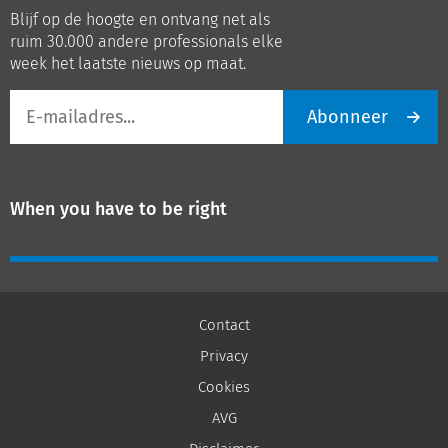
op
op
Blijf op de hoogte en ontvang net als
LinkedIn
Youtube
ruim 30.000 andere professionals elke
week het laatste nieuws op maat.
E-
Abonneer
mailadres
When you have to be right
Contact
Privacy
Cookies
AVG