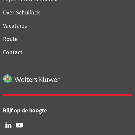
Over Schulinck
Vacatures
Route
Contact
Blijf op de hoogte
Volg
Volg
ons
ons