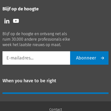
Blijf op de hoogte
Volg
Volg
ons
ons
op
op
Blijf op de hoogte en ontvang net als
LinkedIn
Youtube
ruim 30.000 andere professionals elke
week het laatste nieuws op maat.
E-
Abonneer
mailadres
When you have to be right
Contact