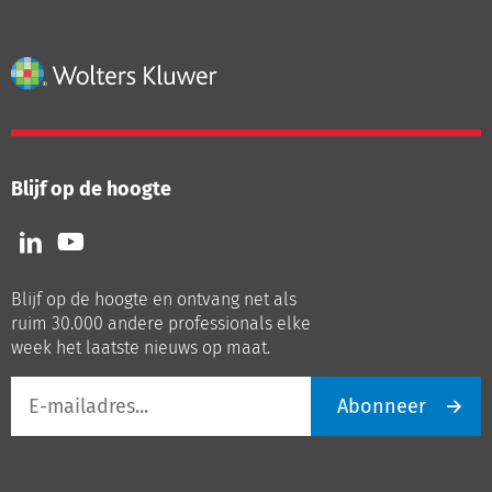
Blijf op de hoogte
Volg
Volg
ons
ons
op
op
Blijf op de hoogte en ontvang net als
LinkedIn
Youtube
ruim 30.000 andere professionals elke
week het laatste nieuws op maat.
E-
Abonneer
mailadres