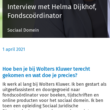
Interview met Helma Dijkhof,
Fondscoördinator
Inloggen
Sociaal Domein
Registreren
1 april 2021
Hoe ben je bij Wolters Kluwer terecht
gekomen en wat doe je precies?
Ik werk al lang bij Wolters Kluwer. Ik ben gestart als
uitgeefassistent en doorgegroeid naar
fondscoördinator voor boeken, tijdschriften en
online producten voor het sociaal domein. Ik ben
toen een opleiding Sociaal Juridische