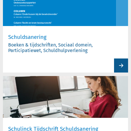
Schuldsanering
Boeken & tijdschriften, Sociaal domein,
Participatiewet, Schuldhulpverlening
View
produc
Schulinck Tijdschrift Schuldsanering