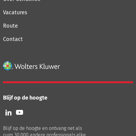
Vacatures
Route
Contact
Blijf op de hoogte
Volg
Volg
ons
ons
op
op
Blijf op de hoogte en ontvang net als
LinkedIn
Youtube
ruim 30.000 andere professionals elke