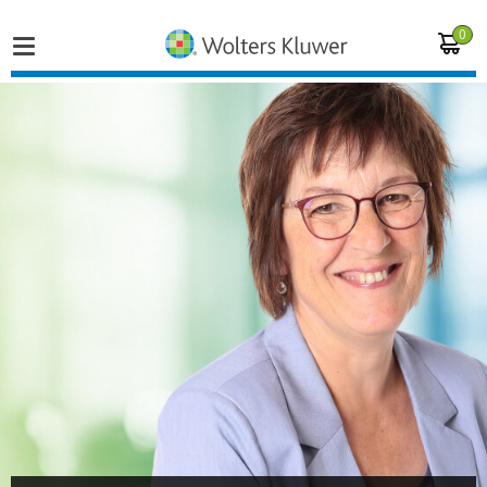
0
Home
Vakgebieden
Actueel
Producten
Opleidingen
Juridisch advies
Inloggen op de kennisbank