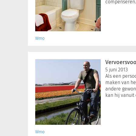
compenseren.
Wmo
Vervoersvoorzieningen
in
Vervoersvoo
Wmo
5 juni 2013
Als een perso
maken van het
andere gewon
kan hij vanuit
Wmo