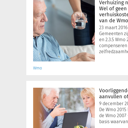
naar
Verhuizing n
een
Wel of geen
Wlz-
verhuiskost
van de Wmo
instelling:
Wel
23 maart 2016
of
Gemeenten zijn
geen
en 2.3.5 Wmo 2
verhuiskostenvergoeding
compenseren 
zelfredzaamh
op
grond
van
Wmo
de
Wmo?
Voorliggende
voorzieningen
Voorliggend
aanvullen
aanvullen of
of
9 december 2
afwijzen?
De Wmo 2015 ke
de Wmo 2007 -
basis waarvan