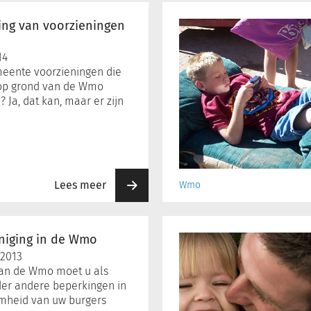
Woning
aanpassen
ing van voorzieningen
of
verhuizen
14
meente voorzieningen die
t op grond van de Wmo
 Ja, dat kan, maar er zijn
Lees meer
Wmo
Scheiden
en
niging in de Wmo
een
 2013
kind
van de Wmo moet u als
met
er andere beperkingen in
beperkingen
mheid van uw burgers