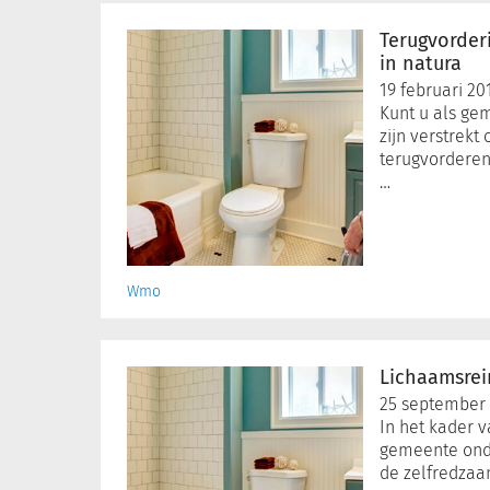
Terugvordering
van
Terugvorder
voorzieningen
in natura
in
19 februari 20
natura
Kunt u als ge
zijn verstrek
terugvorderen?
…
Wmo
Lichaamsreiniging
in
Lichaamsrei
de
25 september
Wmo
In het kader 
gemeente ond
de zelfredzaa