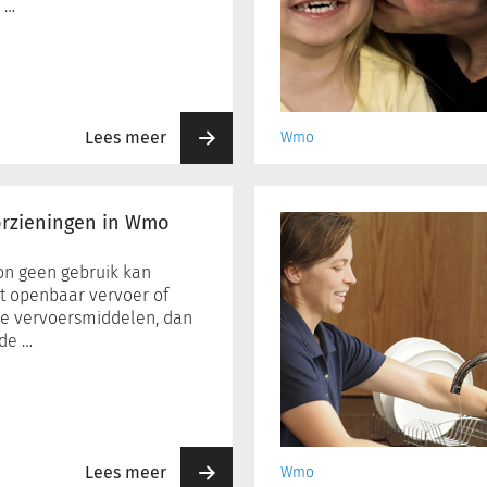
 …
Lees meer
Wmo
Hulp
bij
rzieningen in Wmo
het
huishouden
on geen gebruik kan
door
 openbaar vervoer of
familieleden
e vervoersmiddelen, dan
 de …
Lees meer
Wmo