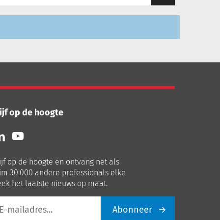
ijf op de hoogte
lg
Volg
ns
ons
p
op
ijf op de hoogte en ontvang net als
nkedIn
Youtube
im 30.000 andere professionals elke
ek het laatste nieuws op maat.
Abonneer
iladres