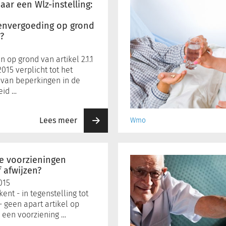
valt
aar een Wlz-instelling:
persoonlijke
envergoeding op grond
verzorging
?
onder
de
Wmo
 op grond van artikel 2.1.1
2015?
015 verplicht tot het
van beperkingen in de
eid …
Lees meer
Wmo
De
rollator
e voorzieningen
in
 afwijzen?
spagaat
015
nt - in tegenstelling tot
 geen apart artikel op
 een voorziening …