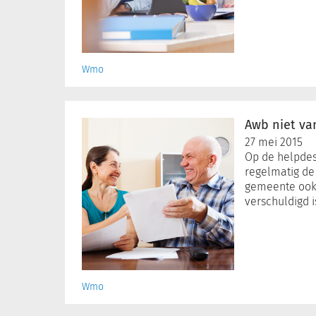
Wmo
Awb
niet
Awb niet va
van
27 mei 2015
toepassing
Op de helpdes
regelmatig de
gemeente oo
verschuldigd is
Wmo