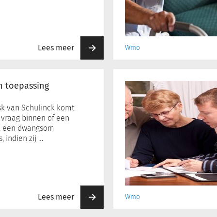
Lees meer
Wmo
Veranderingen
in
n toepassing
de
aanvraagprocedure
k van Schulinck komt
 vraag binnen of een
k een dwangsom
, indien zij …
Lees meer
Wmo