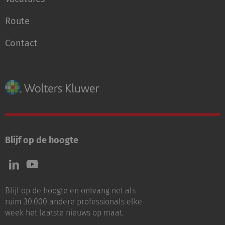
Route
Contact
Blijf op de hoogte
Volg
Volg
ons
ons
op
op
Blijf op de hoogte en ontvang net als
LinkedIn
Youtube
ruim 30.000 andere professionals elke
week het laatste nieuws op maat.