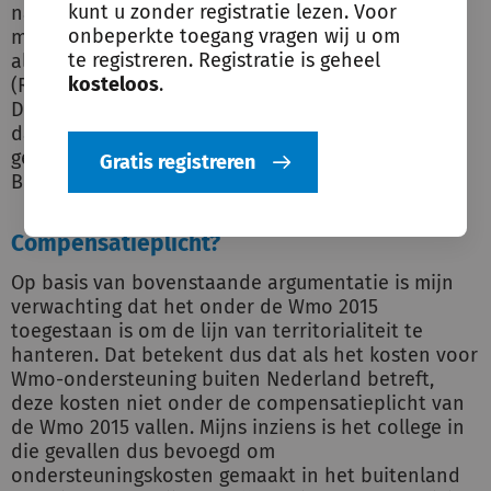
kunt u zonder registratie lezen. Voor
naar het buitenland kan worden verstrekt,
onbeperkte toegang vragen wij u om
moet volgens de rechtbank worden gekwalificeerd
te registreren. Registratie is geheel
als begunstigend, buitenwettelijk beleid.
kosteloos
.
(Rechtbank Arnhem 09-03-2010, nr. AWB 09/1043).
De rechtbank Breda oordeelde dat niet is beoogd
dat vervoersvoorzieningen worden getroffen die
gebruikt worden buiten Nederland (Rechtbank
Gratis registreren
Breda 10-01-2011, nr. 09/3902 WMO).
Compensatieplicht?
Op basis van bovenstaande argumentatie is mijn
verwachting dat het onder de Wmo 2015
toegestaan is om de lijn van territorialiteit te
hanteren. Dat betekent dus dat als het kosten voor
Wmo-ondersteuning buiten Nederland betreft,
deze kosten niet onder de compensatieplicht van
de Wmo 2015 vallen. Mijns inziens is het college in
die gevallen dus bevoegd om
ondersteuningskosten gemaakt in het buitenland